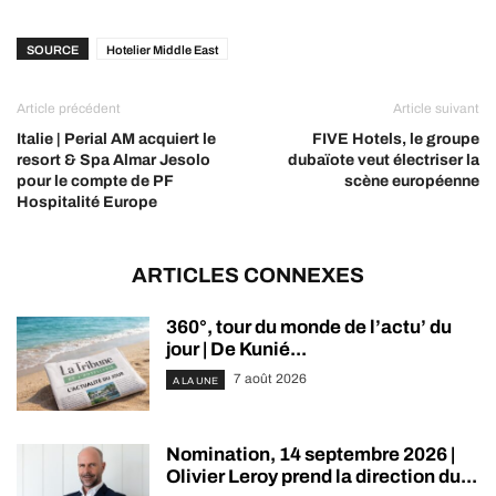
SOURCE
Hotelier Middle East
Article précédent
Article suivant
Italie | Perial AM acquiert le
FIVE Hotels, le groupe
resort & Spa Almar Jesolo
dubaïote veut électriser la
pour le compte de PF
scène européenne
Hospitalité Europe
ARTICLES CONNEXES
360°, tour du monde de l’actu’ du
jour | De Kunié...
7 août 2026
A LA UNE
Nomination, 14 septembre 2026 |
Olivier Leroy prend la direction du...