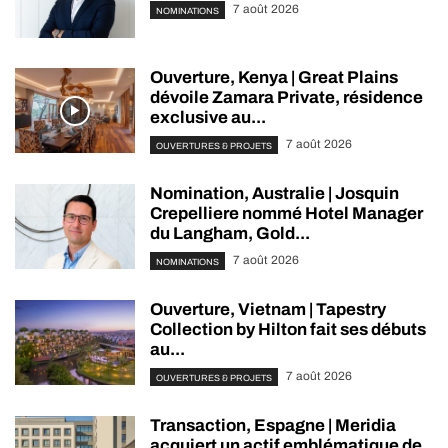
7 août 2026
NOMINATIONS
Ouverture, Kenya | Great Plains
dévoile Zamara Private, résidence
exclusive au...
7 août 2026
OUVERTURES & PROJETS
Nomination, Australie | Josquin
Crepelliere nommé Hotel Manager
du Langham, Gold...
7 août 2026
NOMINATIONS
Ouverture, Vietnam | Tapestry
Collection by Hilton fait ses débuts
au...
7 août 2026
OUVERTURES & PROJETS
Transaction, Espagne | Meridia
acquiert un actif emblématique de