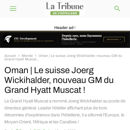
Header ad☟
Accueil
Monde
Oman | Le suisse Joerg Wickihalder, nouveau GM du
Grand Hyatt Muscat...
Oman | Le suisse Joerg
Wickihalder, nouveau GM du
Grand Hyatt Muscat !
Le Grand Hyatt Muscat a nommé Joerg Wickihalder au poste de
directeur général. Leader hôtelier affichant plus de trois
décennies d'expérience dans l'hôtellerie, il a sillonné l'Europe, le
Moyen-Orient, l'Afrique et les Caraïbes !