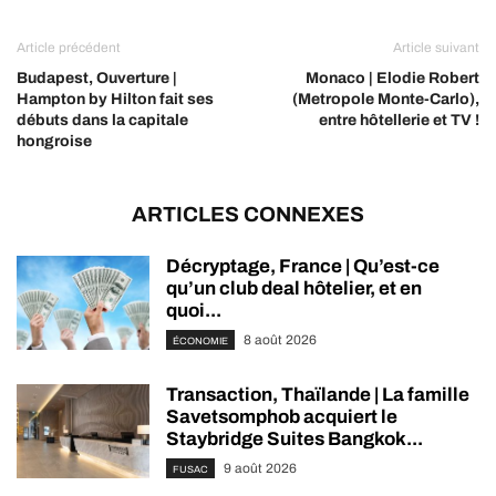
Article précédent
Article suivant
Budapest, Ouverture |
Monaco | Elodie Robert
Hampton by Hilton fait ses
(Metropole Monte-Carlo),
débuts dans la capitale
entre hôtellerie et TV !
hongroise
ARTICLES CONNEXES
Décryptage, France | Qu’est-ce
qu’un club deal hôtelier, et en
quoi...
8 août 2026
ÉCONOMIE
Transaction, Thaïlande | La famille
Savetsomphob acquiert le
Staybridge Suites Bangkok...
9 août 2026
FUSAC