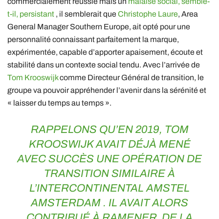
commercialement réussie mais un
malaise social, semble-
t-il, persistant
, il semblerait que
Christophe Laure
, Area
General Manager Southern Europe, ait opté pour une
personnalité connaissant parfaitement la marque,
expérimentée, capable d’apporter apaisement, écoute et
stabilité dans un contexte social tendu. Avec l’arrivée de
Tom Krooswijk
comme Directeur Général de transition, le
groupe va pouvoir appréhender l’avenir dans la sérénité et
« laisser du temps au temps ».
RAPPELONS QU’EN 2019, TOM
KROOSWIJK AVAIT DÉJÀ MENÉ
AVEC SUCCÈS UNE OPÉRATION DE
TRANSITION SIMILAIRE À
L’I
NTERCONTINENTAL AMSTEL
AMSTERDAM
. IL AVAIT ALORS
CONTRIBUÉ À RAMENER DE LA