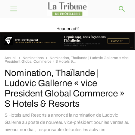
Header ad☟
Accueil
Nominations
Nomination, Thaïlande | Ludovic Gallerne « vice
President Global Commerce » S Hotels &...
Nomination, Thaïlande |
Ludovic Gallerne « vice
President Global Commerce »
S Hotels & Resorts
S Hotels and Resorts a annoncé la nomination de Ludovic
Gallerne au poste de nouveau vice-président pour les ventes au
niveau mondial , responsable de toutes les activités