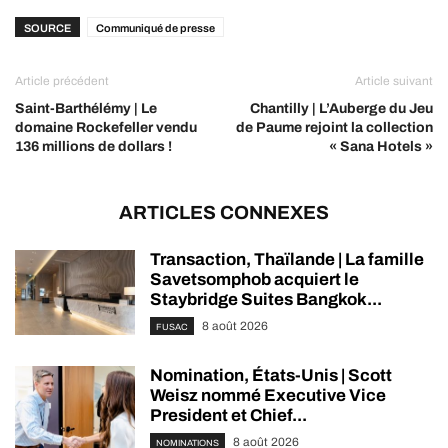
SOURCE
Communiqué de presse
Article précédent
Article suivant
Saint-Barthélémy | Le
Chantilly | L’Auberge du Jeu
domaine Rockefeller vendu
de Paume rejoint la collection
136 millions de dollars !
« Sana Hotels »
ARTICLES CONNEXES
Transaction, Thaïlande | La famille
Savetsomphob acquiert le
Staybridge Suites Bangkok...
8 août 2026
FUSAC
Nomination, États-Unis | Scott
Weisz nommé Executive Vice
President et Chief...
8 août 2026
NOMINATIONS