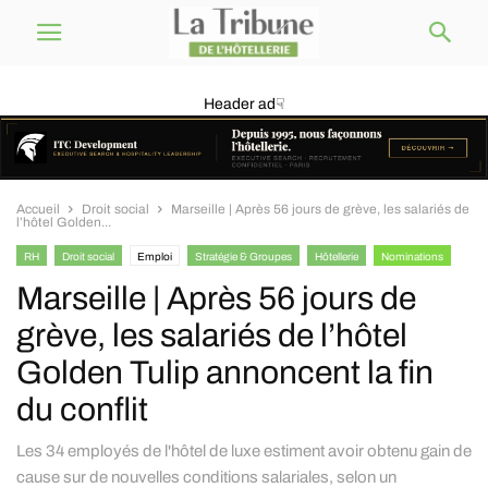
Header ad☟
Accueil
Droit social
Marseille | Après 56 jours de grève, les salariés de
l’hôtel Golden...
RH
Droit social
Emploi
Stratégie & Groupes
Hôtellerie
Nominations
Marseille | Après 56 jours de
grève, les salariés de l’hôtel
Golden Tulip annoncent la fin
du conflit
Les 34 employés de l'hôtel de luxe estiment avoir obtenu gain de
cause sur de nouvelles conditions salariales, selon un