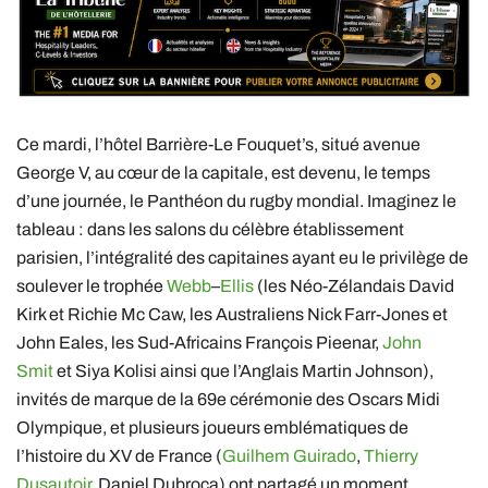
Ce mardi, l’hôtel Barrière-Le Fouquet’s, situé avenue
George V, au cœur de la capitale, est devenu, le temps
d’une journée, le Panthéon du rugby mondial. Imaginez le
tableau : dans les salons du célèbre établissement
parisien, l’intégralité des capitaines ayant eu le privilège de
soulever le trophée
Webb
–
Ellis
(les Néo-Zélandais David
Kirk et Richie Mc Caw, les Australiens Nick Farr-Jones et
John Eales, les Sud-Africains François Pieenar,
John
Smit
et Siya Kolisi ainsi que l’Anglais Martin Johnson),
invités de marque de la 69e cérémonie des Oscars Midi
Olympique, et plusieurs joueurs emblématiques de
l’histoire du XV de France (
Guilhem Guirado
,
Thierry
Dusautoir
, Daniel Dubroca) ont partagé un moment