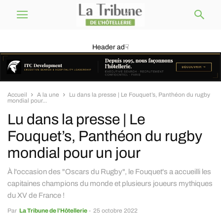
Header ad☟
Accueil
A la une
Lu dans la presse | Le Fouquet’s, Panthéon du rugby
mondial pour...
Lu dans la presse | Le
Fouquet’s, Panthéon du rugby
mondial pour un jour
À l'occasion des "Oscars du Rugby", le Fouquet's a accueilli les
capitaines champions du monde et plusieurs joueurs mythiques
du XV de France !
Par
La Tribune de l’Hôtellerie
-
25 octobre 2022