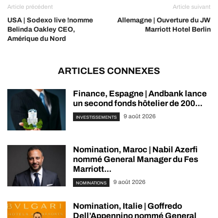
Article précédent
Article suivant
USA | Sodexo live !nomme
Allemagne | Ouverture du JW
Belinda Oakley CEO,
Marriott Hotel Berlin
Amérique du Nord
ARTICLES CONNEXES
Finance, Espagne | Andbank lance
un second fonds hôtelier de 200...
9 août 2026
INVESTISSEMENTS
Nomination, Maroc | Nabil Azerfi
nommé General Manager du Fes
Marriott...
9 août 2026
NOMINATIONS
Nomination, Italie | Goffredo
Dell’Appennino nommé General