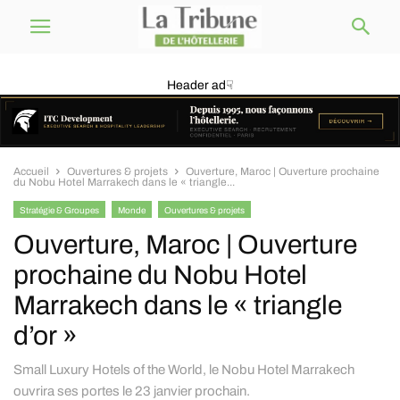
Header ad☟
Accueil
Ouvertures & projets
Ouverture, Maroc | Ouverture prochaine
du Nobu Hotel Marrakech dans le « triangle...
Stratégie & Groupes
Monde
Ouvertures & projets
Ouverture, Maroc | Ouverture
prochaine du Nobu Hotel
Marrakech dans le « triangle
d’or »
Small Luxury Hotels of the World, le Nobu Hotel Marrakech
ouvrira ses portes le 23 janvier prochain.