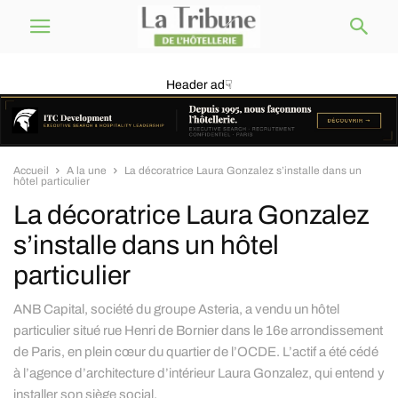
Header ad☟
Accueil
A la une
La décoratrice Laura Gonzalez s’installe dans un
hôtel particulier
La décoratrice Laura Gonzalez
s’installe dans un hôtel
particulier
ANB Capital, société du groupe Asteria, a vendu un hôtel
particulier situé rue Henri de Bornier dans le 16e arrondissement
de Paris, en plein cœur du quartier de l’OCDE. L’actif a été cédé
à l’agence d’architecture d’intérieur Laura Gonzalez, qui entend y
installer son siège social.