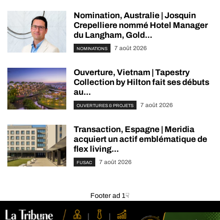
Nomination, Australie | Josquin
Crepelliere nommé Hotel Manager
du Langham, Gold...
7 août 2026
NOMINATIONS
Ouverture, Vietnam | Tapestry
Collection by Hilton fait ses débuts
au...
7 août 2026
OUVERTURES & PROJETS
Transaction, Espagne | Meridia
acquiert un actif emblématique de
flex living...
7 août 2026
FUSAC
Footer ad 1☟