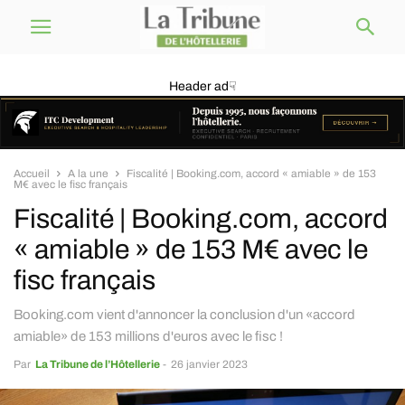
Header ad☟
Accueil
A la une
Fiscalité | Booking.com, accord « amiable » de 153
M€ avec le fisc français
Fiscalité | Booking.com, accord
« amiable » de 153 M€ avec le
fisc français
Booking.com vient d'annoncer la conclusion d'un «accord
amiable» de 153 millions d'euros avec le fisc !
Par
La Tribune de l’Hôtellerie
-
26 janvier 2023