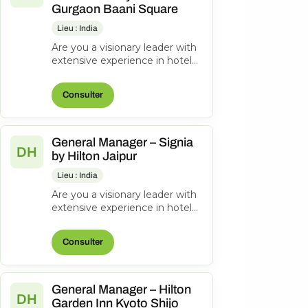
Gurgaon Baani Square
Lieu : India
Are you a visionary leader with
extensive experience in hotel
management? Do you excel at
driving operational success...
Consulter
General Manager – Signia
DH
by Hilton Jaipur
Lieu : India
Are you a visionary leader with
extensive experience in hotel
management? Do you excel at
driving operational success...
Consulter
General Manager – Hilton
DH
Garden Inn Kyoto Shijo