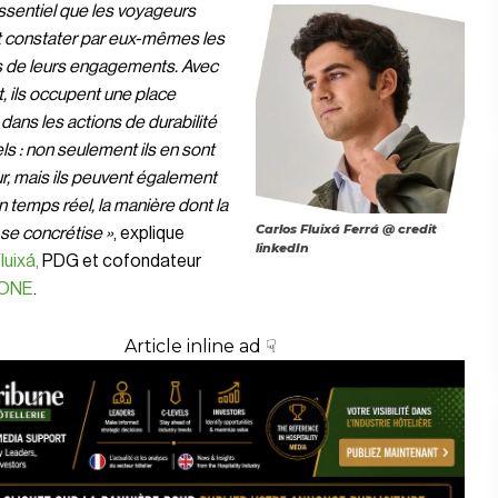
 essentiel que les voyageurs
t constater par eux-mêmes les
s de leurs engagements. Avec
t, ils occupent une place
 dans les actions de durabilité
ls : non seulement ils en sont
r, mais ils peuvent également
en temps réel, la manière dont la
Carlos Fluixá Ferrá @ credit
 se concrétise »
, explique
linkedIn
luixá,
PDG et cofondateur
ONE
.
Article inline ad ☟