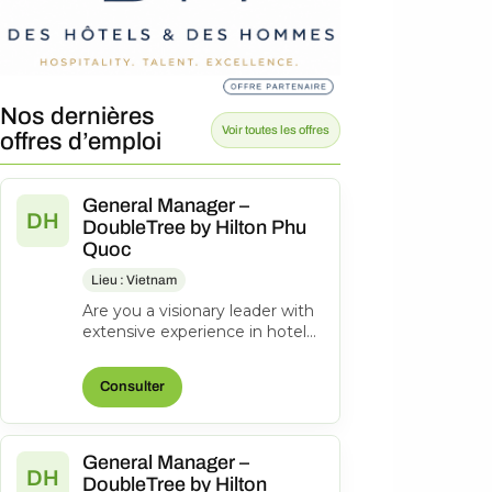
Nos dernières
Voir toutes les offres
offres d’emploi
General Manager –
DH
DoubleTree by Hilton Phu
Quoc
Lieu : Vietnam
Are you a visionary leader with
extensive experience in hotel
management? Do you excel at
driving operational success...
Consulter
General Manager –
DH
DoubleTree by Hilton