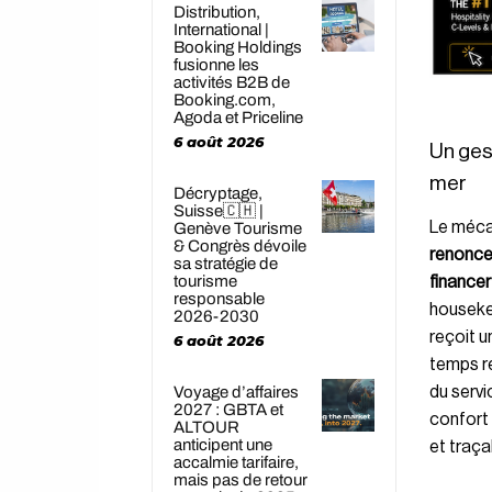
Distribution,
International |
Booking Holdings
fusionne les
activités B2B de
Booking.com,
Agoda et Priceline
6 août 2026
Un gest
mer
Décryptage,
Suisse🇨🇭 |
Le méca
Genève Tourisme
& Congrès dévoile
renonce 
sa stratégie de
tourisme
financer
responsable
housekee
2026-2030
reçoit u
6 août 2026
temps ré
du servi
Voyage d’affaires
2027 : GBTA et
confort 
ALTOUR
anticipent une
et traça
accalmie tarifaire,
mais pas de retour