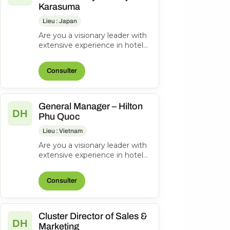
Karasuma
Lieu : Japan
Are you a visionary leader with
extensive experience in hotel
management? Do you excel at
driving operational success...
Consulter
General Manager – Hilton
DH
Phu Quoc
Lieu : Vietnam
Are you a visionary leader with
extensive experience in hotel
management? Do you excel at
driving operational success...
Consulter
Cluster Director of Sales &
DH
Marketing