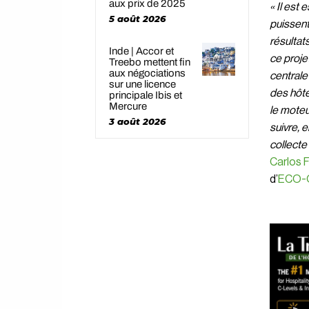
aux prix de 2025
« Il est
5 août 2026
puissen
résultat
Inde | Accor et
ce proje
Treebo mettent fin
aux négociations
centrale
sur une licence
des hôte
principale Ibis et
Mercure
le moteu
3 août 2026
suivre, 
collecte
Carlos F
d’
ECO-