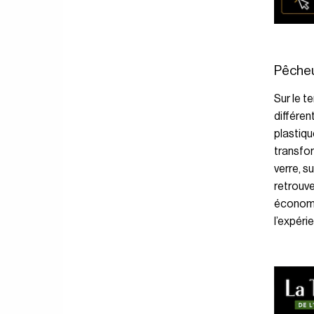
Pêcheur
Sur le t
différen
plastiqu
transfo
verre, s
retrouv
économie
l’expéri