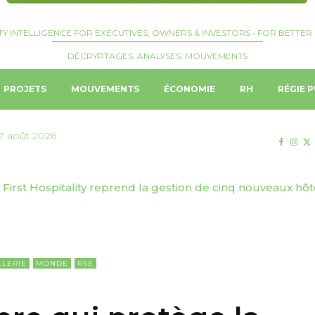
TY INTELLIGENCE FOR EXECUTIVES, OWNERS & INVESTORS • FOR BETTER 
DÉCRYPTAGES, ANALYSES, MOUVEMENTS
PROJETS
MOUVEMENTS
ÉCONOMIE
RH
RÉGIE P
7 août 2026
First Hospitality reprend la gestion de cinq nouveaux hôtels
 | Genève Tourisme & Congrès dévoile sa stratégie de to
LLERIE
MONDE
RSE