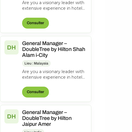
Are you a visionary leader with
extensive experience in hotel
management? Do you excel at
driving operational success...
Consulter
General Manager –
DH
DoubleTree by Hilton Shah
Alam i-City
Lieu : Malaysia
Are you a visionary leader with
extensive experience in hotel
management? Do you excel at
driving operational success...
Consulter
General Manager –
DH
DoubleTree by Hilton
Jaipur Amer