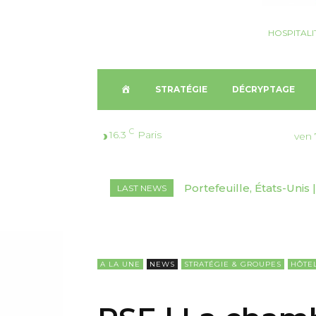
HOSPITALI
A
STRATÉGIE
DÉCRYPTAGE
C
C
16.3
Paris
ven 
C
Portefeuille, États-Unis | 
Décryptage, Suisse🇨🇭
LAST NEWS
U
marchés inédits
2026-2030
E
I
A LA UNE
NEWS
STRATÉGIE & GROUPES
HÔTE
L