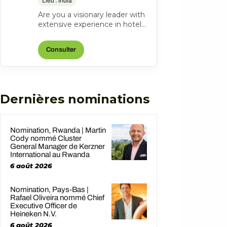
Lieu : India
Are you a visionary leader with
extensive experience in hotel
management? Do you excel at
driving operational success...
Consulter
Dernières nominations
Nomination, Rwanda | Martin
Cody nommé Cluster
General Manager de Kerzner
International au Rwanda
6 août 2026
Nomination, Pays-Bas |
Rafael Oliveira nommé Chief
Executive Officer de
Heineken N.V.
6 août 2026