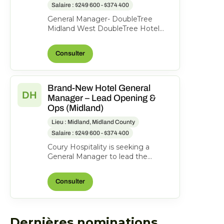
Salaire : $249 600 - $374 400
General Manager- DoubleTree
Midland West DoubleTree Hotel
Midland, 1403 N Loop 250 West,
Midland, Texas, United State...
Consulter
Brand-New Hotel General
DH
Manager – Lead Opening &
Ops (Midland)
Lieu : Midland, Midland County
Salaire : $249 600 - $374 400
Coury Hospitality is seeking a
General Manager to lead the
opening and ongoing operations of
the new DoubleTree Midla...
Consulter
Dernières nominations