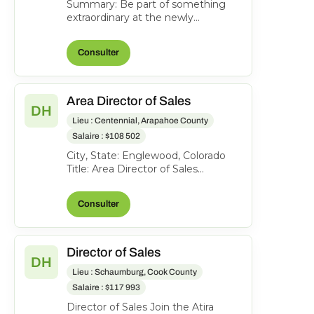
Summary: Be part of something
extraordinary at the newly
reimagined Hyatt Regency
Washington on Capitol Hill-an
Consulter
iconi...
Area Director of Sales
DH
Lieu : Centennial, Arapahoe County
Salaire : $108 502
City, State: Englewood, Colorado
Title: Area Director of Sales
Location: Englewood CO FLSA:
Exempt Status: F ull-time...
Consulter
Director of Sales
DH
Lieu : Schaumburg, Cook County
Salaire : $117 993
Director of Sales Join the Atira