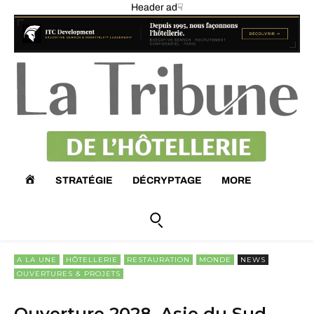
Header ad☟
A
STRATÉGIE
DÉCRYPTAGE
MORE
C
C
A LA UNE
HÔTELLERIE
RESTAURATION
MONDE
NEWS
OUVERTURES & PROJETS
U
Ouverture 2028, Asie du Sud-