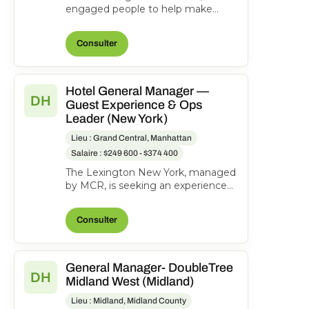
engaged people to help make
everyone's journeys better.
Manages and directs the operatio...
Consulter
Hotel General Manager —
DH
Guest Experience & Ops
Leader (New York)
Lieu : Grand Central, Manhattan
Salaire : $249 600 - $374 400
The Lexington New York, managed
by MCR, is seeking an experienced
General Manager to oversee hotel
operations, ensuri...
Consulter
General Manager- DoubleTree
DH
Midland West (Midland)
Lieu : Midland, Midland County