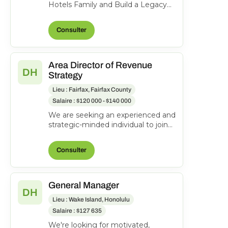
Hotels Family and Build a Legacy
of Hospitality! Work Location: Hyatt
Place Schaumbu...
Consulter
Area Director of Revenue
DH
Strategy
Lieu : Fairfax, Fairfax County
Salaire : $120 000 - $140 000
We are seeking an experienced and
strategic-minded individual to join
our team as an Area Director of
Revenue Strateg...
Consulter
General Manager
DH
Lieu : Wake Island, Honolulu
Salaire : $127 635
We're looking for motivated,