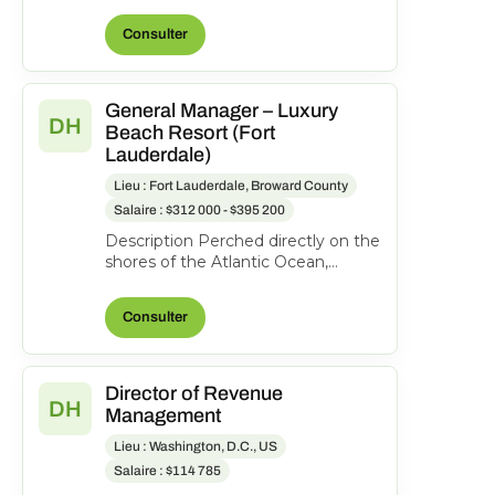
Columbus, Ohio, United States o...
Consulter
General Manager – Luxury
DH
Beach Resort (Fort
Lauderdale)
Lieu : Fort Lauderdale, Broward County
Salaire : $312 000 - $395 200
Description Perched directly on the
shores of the Atlantic Ocean,
Pelican Grand Beach Resort is one
of Fort Lauderdal...
Consulter
Director of Revenue
DH
Management
Lieu : Washington, D.C., US
Salaire : $114 785