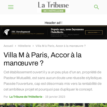
Header ad☟
Accueil
Hôtellerie
Villa M à Paris, Accor à la manœuvre ?
Villa M à Paris, Accor à la
manœuvre ?
Cet établissement ouvert il y a un peu plus d'un an, propriété de
Pasteur Mutualité, est sans aucun doute une réussite stylistique.
Passée l'ouverture, cap est désormais mis vers la rentabilité de
cet ambitieux projet et pourquoi pas dupliquer le concept.
Par
La Tribune de l’Hôtellerie
-
19 janvier 2023