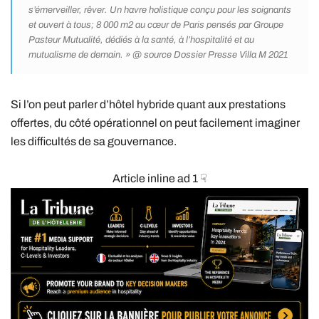
s’émerveiller, rêver. Un havre holistique conçu pour les soignants
et ouvert à tous; 8 000 m2 au cœur de Paris pensés par Groupe
Pasteur Mutualité, dédiés à la santé, à l’hospitalité et au
mutualisme de demain. » @ source Dossier Presse Villa M 2021
Si l’on peut parler d’hôtel hybride quant aux prestations
offertes, du côté opérationnel on peut facilement imaginer
les difficultés de sa gouvernance.
Article inline ad 1 ☟