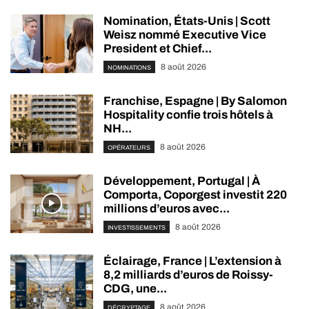
Nomination, États-Unis | Scott
Weisz nommé Executive Vice
President et Chief...
8 août 2026
NOMINATIONS
Franchise, Espagne | By Salomon
Hospitality confie trois hôtels à
NH...
8 août 2026
OPÉRATEURS
Développement, Portugal | À
Comporta, Coporgest investit 220
millions d’euros avec...
8 août 2026
INVESTISSEMENTS
Éclairage, France | L’extension à
8,2 milliards d’euros de Roissy-
CDG, une...
8 août 2026
DÉCRYPTAGE