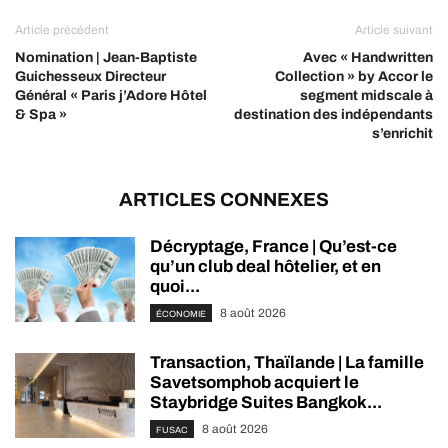
Article précédent
Article suivant
Nomination | Jean-Baptiste
Avec « Handwritten
Guichesseux Directeur
Collection » by Accor le
Général « Paris j’Adore Hôtel
segment midscale à
& Spa »
destination des indépendants
s’enrichit
ARTICLES CONNEXES
Décryptage, France | Qu’est-ce
qu’un club deal hôtelier, et en
quoi...
8 août 2026
ÉCONOMIE
Transaction, Thaïlande | La famille
Savetsomphob acquiert le
Staybridge Suites Bangkok...
8 août 2026
FUSAC