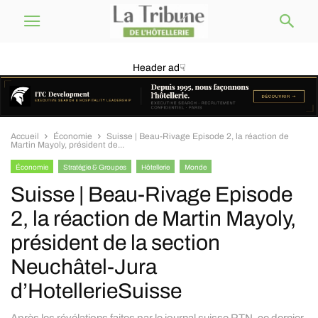
Header ad☟
Accueil
Économie
Suisse | Beau-Rivage Episode 2, la réaction de
Martin Mayoly, président de...
Économie
Stratégie & Groupes
Hôtellerie
Monde
Suisse | Beau-Rivage Episode
2, la réaction de Martin Mayoly,
président de la section
Neuchâtel-Jura
d’HotellerieSuisse