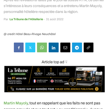
Après les révélations faites par le journal suisse RTN, ce dernier
s'intéresse à leurs conséquences et a entretenu Martin Mayoly,
personnalité hôtelière respectée dans la région.
Par
La Tribune de l’Hôtellerie
-
31 août 2022
@ credit Hôtel Beau-Rivage Neuchâtel
Article top ad ☟
Martin Mayoly
, tout en rappelant que les faits ne sont pas