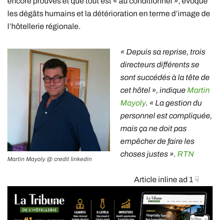
encore prouvés et que tout est « au conditionnel », évoque
les dégâts humains et la détérioration en terme d’image de
l’hôtellerie régionale.
« Depuis sa reprise, trois
directeurs différents se
sont succédés à la tête de
cet hôtel », indique
Martin
Mayoly
. « La gestion du
personnel est compliquée,
mais ça ne doit pas
empêcher de faire les
choses justes ».
RTN
Martin Mayoly @ credit linkedin
Article inline ad 1 ☟