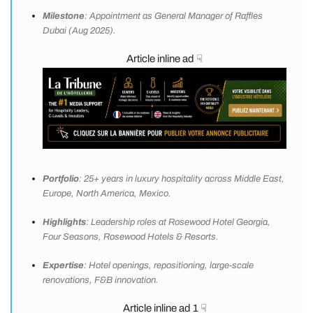
Milestone
: Appointment as General Manager of Raffles
Dubai (Aug 2025).
Article inline ad ☟
Portfolio
: 25+ years in luxury hospitality across Middle East,
Europe, North America, Mexico.
Highlights
: Leadership roles at Rosewood Hotel Georgia,
Four Seasons, Rosewood Hotels & Resorts.
Expertise
: Hotel openings, repositioning, large-scale
renovations, F&B innovation.
Article inline ad 1 ☟