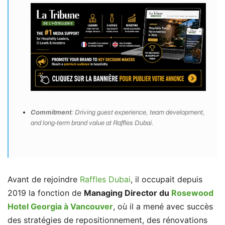
Commitment
: Driving guest experience, team development,
and long-term brand value at Raffles Dubai.
Avant de rejoindre
Raffles Dubai
, il occupait depuis
2019 la fonction de
Managing Director du
Rosewood
Hotel Georgia à Vancouver
, où il a mené avec succès
des stratégies de repositionnement, des rénovations