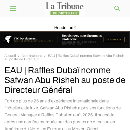
Header ad☟
Accueil
Nominations
EAU | Raffles Dubaï nomme Safwan Abu Risheh
au poste de Directeur...
EAU | Raffles Dubaï nomme
Safwan Abu Risheh au poste de
Directeur Général
Fort de plus de 25 ans d’expérience internationale dans
l’hôtellerie de luxe, Safwan Abu Risheh a pris ses fonctions de
General Manager à Raffles Dubai en août 2025. Il succède
après une carrière marquée par des postes de direction en
Amérique du Nord, en Europe et au Moyen-Orient.