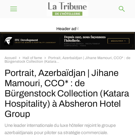
Header ad☟
Accueil
Hall of fame
Portrait, Azerbaïdjan | Jihane Mamouri, CCO* : de
Bürgenstock Collection (Katara...
Portrait, Azerbaïdjan | Jihane
Mamouri, CCO* : de
Bürgenstock Collection (Katara
Hospitality) à Absheron Hotel
Group
Une leader internationale du luxe hôtelier rejoint le groupe
azerbaïdjanais pour piloter sa stratégie commerciale.