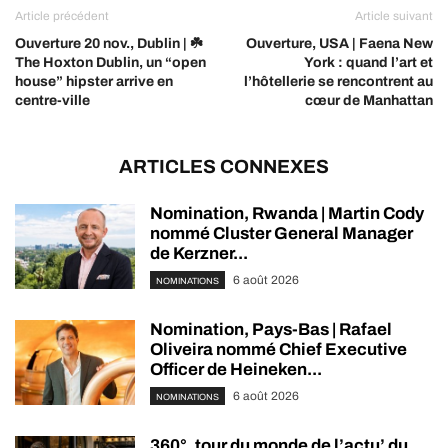
Article précédent
Article suivant
Ouverture 20 nov., Dublin | ☘️
Ouverture, USA | Faena New
The Hoxton Dublin, un “open
York : quand l’art et
house” hipster arrive en
l’hôtellerie se rencontrent au
centre-ville
cœur de Manhattan
ARTICLES CONNEXES
Nomination, Rwanda | Martin Cody
nommé Cluster General Manager
de Kerzner...
6 août 2026
NOMINATIONS
Nomination, Pays-Bas | Rafael
Oliveira nommé Chief Executive
Officer de Heineken...
6 août 2026
NOMINATIONS
360°, tour du monde de l’actu’ du