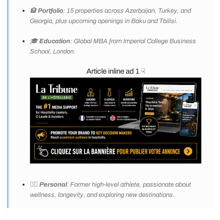
🏨
Portfolio
: 15 properties across Azerbaijan, Turkey, and
Georgia, plus upcoming openings in Baku and Tbilisi.
🎓
Education
: Global MBA from Imperial College Business
School, London.
Article inline ad 1 ☟
🏃‍♀️
Personal
: Former high-level athlete, passionate about
wellness, longevity, and exploring new destinations.