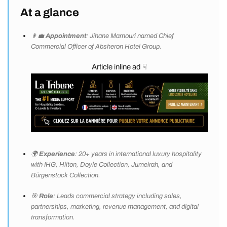
At a glance
👩‍💼
Appointment
: Jihane Mamouri named Chief
Commercial Officer of Absheron Hotel Group.
Article inline ad ☟
🌍
Experience
: 20+ years in international luxury hospitality
with IHG, Hilton, Doyle Collection, Jumeirah, and
Bürgenstock Collection.
🎯
Role
: Leads commercial strategy including sales,
partnerships, marketing, revenue management, and digital
transformation.