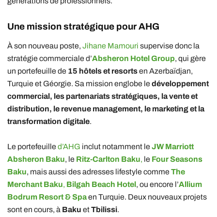
générations de professionnels.
Une mission stratégique pour AHG
À son nouveau poste,
Jihane Mamouri
supervise donc la
stratégie commerciale d’
Absheron Hotel Group
, qui gère
un portefeuille de
15 hôtels et resorts
en Azerbaïdjan,
Turquie et Géorgie. Sa mission englobe le
développement
commercial, les partenariats stratégiques, la vente et
distribution, le revenue management, le marketing et la
transformation digitale
.
Le portefeuille
d’AHG
inclut notamment le
JW Marriott
Absheron Baku
, le
Ritz-Carlton Baku
,
le
Four Seasons
Baku
, mais aussi des adresses lifestyle comme
The
Merchant Baku
,
Bilgah Beach Hotel
, ou encore l’
Allium
Bodrum Resort & Spa
en Turquie. Deux nouveaux projets
sont en cours, à
Baku
et
Tbilissi
.