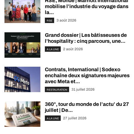
RSE, Monde | Marriott International
mobilise l’industrie du voyage dans
la...
3 août 2026
RSE
Grand dossier | Les bâtisseuses de
l’hospitality : cinq parcours, une...
2 août 2026
A LA UNE
Contrats, International | Sodexo
enchaîne deux signatures majeures
avec Meta et...
31 juillet 2026
RESTAURATION
360°, tour du monde de l’actu’ du 27
juillet | De...
27 juillet 2026
A LA UNE