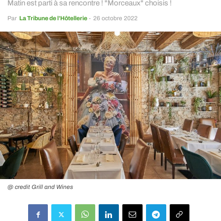
Matin est parti à sa rencontre ! "Morceaux" choisis !
Par
La Tribune de l’Hôtellerie
-
26 octobre 2022
@ credit Grill and Wines