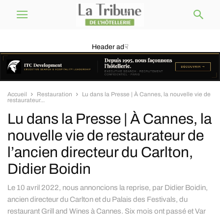
Header ad☟
Accueil
Restauration
Lu dans la Presse | À Cannes, la nouvelle vie de
restaurateur...
Lu dans la Presse | À Cannes, la
nouvelle vie de restaurateur de
l’ancien directeur du Carlton,
Didier Boidin
Le 10 avril 2022, nous annoncions la reprise, par Didier Boidin,
ancien directeur du Carlton et du Palais des Festivals, du
restaurant Grill and Wines à Cannes. Six mois ont passé et Var