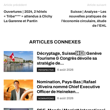
Article précédent
Article suivant
Ouvertures | 2024, 2 hôtels
Suisse | Analyse • Les
« Tribe**** » attendus à Clichy
nouvelles pratiques de
La Garenne et Pantin
l’économie circulaire, étude
de l’EHL
ARTICLES CONNEXES
Décryptage, Suisse🇨🇭 | Genève
Tourisme & Congrès dévoile sa
stratégie de...
6 août 2026
PERSPECTIVE
Nomination, Pays-Bas | Rafael
Oliveira nommé Chief Executive
Officer de Heineken...
6 août 2026
NOMINATIONS