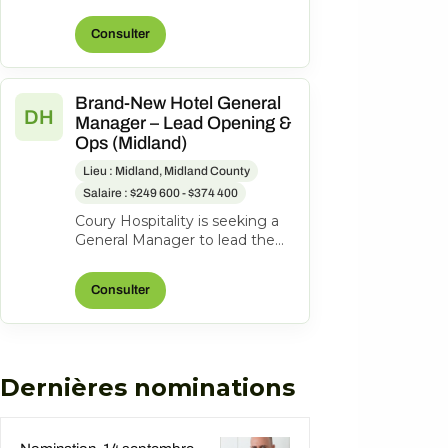
Hotel Midland, 1403 N Loop
250 West, Midland, Texas,
Consulter
United State...
Brand-New Hotel General
DH
Manager – Lead Opening &
Ops (Midland)
Lieu : Midland, Midland County
Salaire : $249 600 - $374 400
Coury Hospitality is seeking a
General Manager to lead the
opening and ongoing
operations of the new
Consulter
DoubleTree Midla...
Dernières nominations