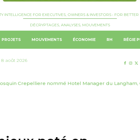
TY INTELLIGENCE FOR EXECUTIVES, OWNERS & INVESTORS • FOR BETTER 
DÉCRYPTAGES, ANALYSES, MOUVEMENTS
PROJETS
MOUVEMENTS
ÉCONOMIE
RH
RÉGIE P
 8 août 2026
 Josquin Crepelliere nommé Hotel Manager du Langham, G
apestry Collection by Hilton fait ses débuts au Vietnam 