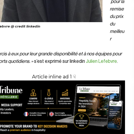
pour la
remise
du prix
du
febvre @ credit linkedin
meilleu
r
rcis à eux pour leur grande disponibilité et à nos équipes pour
orts quotidiens. »
s’est exprimé sur linkedin
Julien Lefebvre
.
Article inline ad 1 ☟