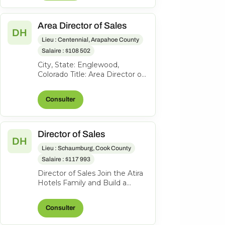
Area Director of Sales
DH
Lieu : Centennial, Arapahoe County
Salaire : $108 502
City, State: Englewood,
Colorado Title: Area Director of
Sales Location: Englewood CO
FLSA: Exempt Status: F ull-
Consulter
time...
Director of Sales
DH
Lieu : Schaumburg, Cook County
Salaire : $117 993
Director of Sales Join the Atira
Hotels Family and Build a
Legacy of Hospitality! Work
Location: Hyatt Place
Consulter
Schaumbu...