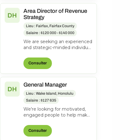
Area Director of Revenue
DH
Strategy
Lieu : Fairfax, Fairfax County
Salaire : $120 000 - $140 000
We are seeking an experienced
and strategic-minded individual
to join our team as an Area
Director of Revenue Strateg...
Consulter
General Manager
DH
Lieu : Wake Island, Honolulu
Salaire : $127 635
We're looking for motivated,
engaged people to help make
everyone's journeys better.
Manages and directs the
Consulter
operatio...