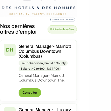
Nos dernières
Voir toutes les offres
offres d’emploi
General Manager- Marriott
DH
Columbus Downtown
(Columbus)
Lieu : Grandview, Franklin County
Salaire : $249 600 - $374 400
General Manager- Marriott
Columbus Downtown The
Capital Suites Hotel, 50 S Front
St., Columbus, Ohio, United
Consulter
States o...
General Manager – Luxury