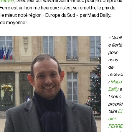
efebvre
, Directeur du Novotel Saint-Brieuc pour le compte du
erré est un homme heureux : il s’est vu remettre le prix de
le mieux noté région « Europe du Sud » par Maud Bailly.
 de moyenne !
« Quell
e fierté
pour
nous
de
recevoi
r
Maud
Bailly
e
t notre
proprié
taire
Di
dier
FERRE