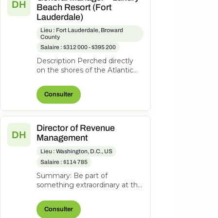
DH
Beach Resort (Fort
Lauderdale)
Lieu : Fort Lauderdale, Broward
County
Salaire : $312 000 - $395 200
Description Perched directly
on the shores of the Atlantic
Ocean, Pelican Grand Beach
Resort is one of Fort
Consulter
Lauderdal...
Director of Revenue
DH
Management
Lieu : Washington, D.C., US
Salaire : $114 785
Summary: Be part of
something extraordinary at the
newly reimagined Hyatt
Regency Washington on
Consulter
Capitol Hill-an iconi...