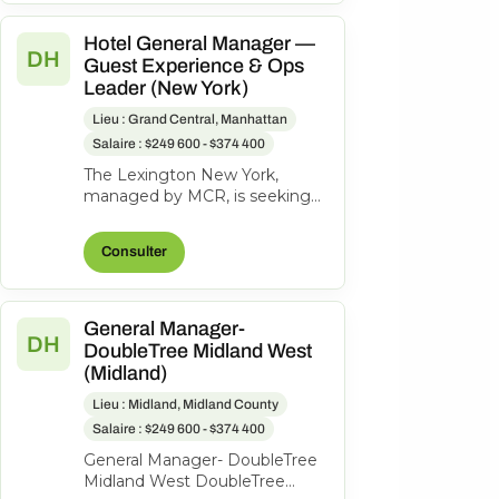
Hotel General Manager —
DH
Guest Experience & Ops
Leader (New York)
Lieu : Grand Central, Manhattan
Salaire : $249 600 - $374 400
The Lexington New York,
managed by MCR, is seeking
an experienced General
Manager to oversee hotel
Consulter
operations, ensuri...
General Manager-
DH
DoubleTree Midland West
(Midland)
Lieu : Midland, Midland County
Salaire : $249 600 - $374 400
General Manager- DoubleTree
Midland West DoubleTree