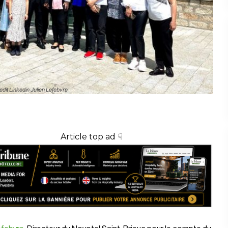
dit Linkedin Julien Lefebvre
Article top ad ☟