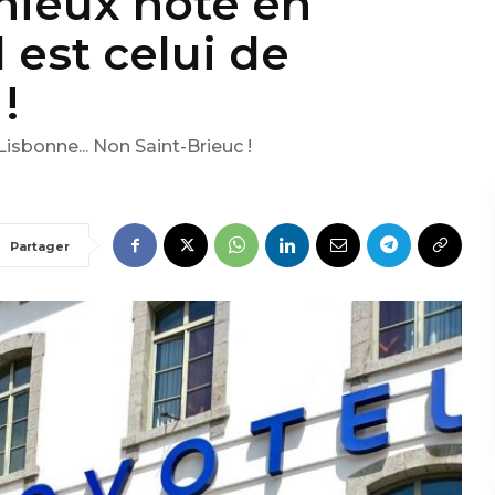
mieux noté en
est celui de
!
isbonne... Non Saint-Brieuc !
Partager