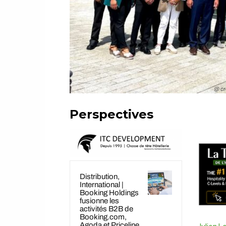
@ cre
Perspectives
Distribution,
International |
Booking Holdings
fusionne les
activités B2B de
Booking.com,
Agoda et Priceline