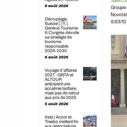
Julien L
6 août 2026
Groupe F
Novotel 
Décryptage,
9,63/10
Suisse🇨🇭 |
Genève Tourisme
& Congrès dévoile
sa stratégie de
tourisme
responsable
2026-2030
6 août 2026
Voyage d’affaires
2027 : GBTA et
ALTOUR
anticipent une
accalmie tarifaire,
mais pas de retour
aux prix de 2025
5 août 2026
Inde | Accor et
Treebo mettent fin
aux négociations