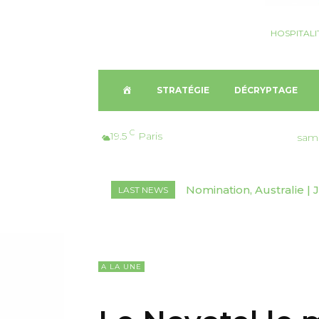
HOSPITALI
A
STRATÉGIE
DÉCRYPTAGE
C
C
19.5
Paris
sam
C
Nomination, Australie |
Ouverture, Vietnam | T
LAST NEWS
U
Spa Hoi An
E
I
A LA UNE
L