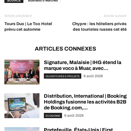
SOURCE
Business & Marchés
Article précédent
Article suivant
Tours Duo | Le Too Hotel
Chypre : les hôteliers privés
prévu cet automne
des touristes russes cet été
ARTICLES CONNEXES
Signature, Malaisie | IHG étend la
marque voco à Muar, avec...
6 août 2026
OUVERTURES & PROJETS
Distribution, International | Booking
Holdings fusionne les activités B2B
de Booking.com,...
6 août 2026
ÉCONOMIE
Portefeuille, États-Unis | First