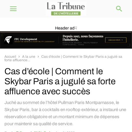
Header ad☟
Accueil
A la une
Cas d’école | Comment le Skybar Paris a jugulé sa
forte affluence...
Cas d’école | Comment le
Skybar Paris a jugulé sa forte
affluence avec succès
Juché au sommet de l’hôtel Pullman Paris Montparnasse, le
Skybar Paris, bar à cocktails en rooftop extérieur, a instauré une
réservation obligatoire et un montant minimum de dépenses
pour maintenir sa qualité de service.