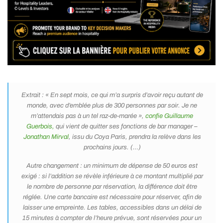
Extrait : « En sept mois, ce qui m’a surpris d’avoir reçu autant de
monde, avec d’emblée plus de 300 personnes par soir. Je ne
m’attendais pas à un tel raz-de-marée »
,
confie Guillaume
Guerbois,
qui vient de quitter ses fonctions de bar manager –
Jonathan Mirval
, issu du Coya Paris, prendra la relève dans les
prochains jours. (…)
Autre changement : un minimum de dépense de 50 euros est
exigé : si l’addition se révèle inférieure à ce montant multiplié par
le nombre de personne par réservation, la différence doit être
réglée. Une carte bancaire est nécessaire pour réserver, afin de
laisser une empreinte. Les tables, accessibles dans un délai de
15 minutes à compter de l’heure prévue, sont réservées pour un