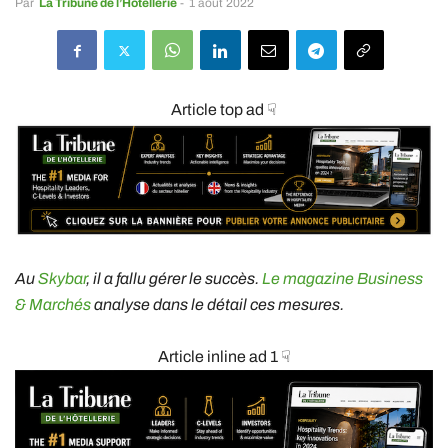
Par
La Tribune de l’Hôtellerie
-
1 août 2022
Article top ad ☟
Au
Skybar
, il a fallu gérer le succès.
Le magazine Business
& Marchés
analyse dans le détail ces mesures.
Article inline ad 1 ☟