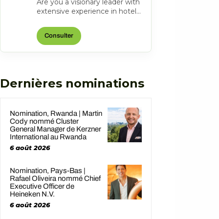
Are you a visionary leader with
extensive experience in hotel
management? Do you excel at
driving operational success...
Consulter
Dernières nominations
Nomination, Rwanda | Martin
Cody nommé Cluster
General Manager de Kerzner
International au Rwanda
6 août 2026
Nomination, Pays-Bas |
Rafael Oliveira nommé Chief
Executive Officer de
Heineken N.V.
6 août 2026