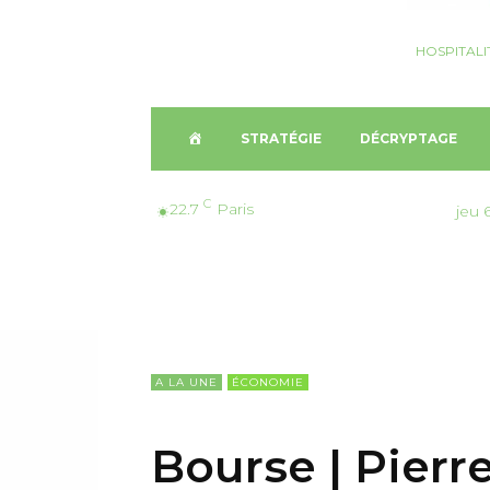
HOSPITALI
A
STRATÉGIE
DÉCRYPTAGE
C
C
22.7
Paris
jeu 
C
U
E
A LA UNE
ÉCONOMIE
I
Bourse | Pierr
L