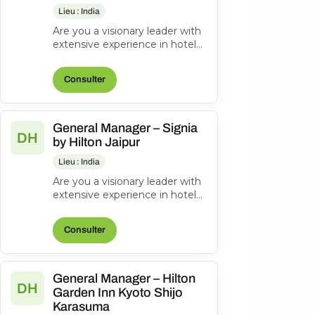
Lieu : India
Are you a visionary leader with
extensive experience in hotel
management? Do you excel at
driving operational success...
Consulter
General Manager – Signia
DH
by Hilton Jaipur
Lieu : India
Are you a visionary leader with
extensive experience in hotel
management? Do you excel at
driving operational success...
Consulter
General Manager – Hilton
DH
Garden Inn Kyoto Shijo
Karasuma