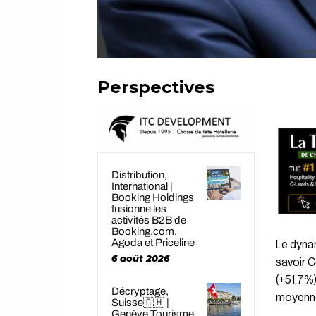
Fran
Perspectives
Distribution,
International |
Booking Holdings
fusionne les
activités B2B de
Booking.com,
Agoda et Priceline
Le dyna
6 août 2026
savoir C
(+51,7%)
Décryptage,
moyenne 
Suisse🇨🇭 |
Genève Tourisme