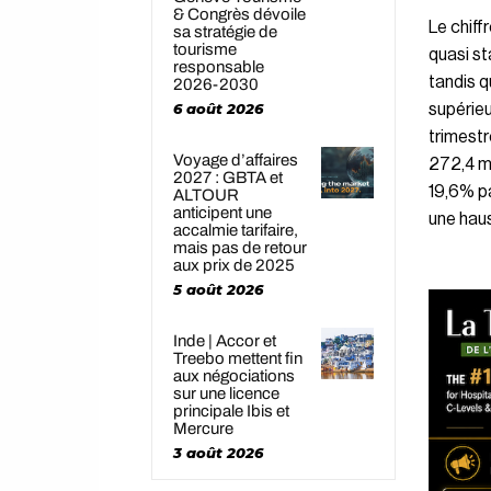
& Congrès dévoile
Le chiff
sa stratégie de
tourisme
quasi st
responsable
tandis q
2026-2030
6 août 2026
supérieu
trimestr
Voyage d’affaires
272,4 mi
2027 : GBTA et
19,6% pa
ALTOUR
anticipent une
une haus
accalmie tarifaire,
mais pas de retour
aux prix de 2025
5 août 2026
Inde | Accor et
Treebo mettent fin
aux négociations
sur une licence
principale Ibis et
Mercure
3 août 2026