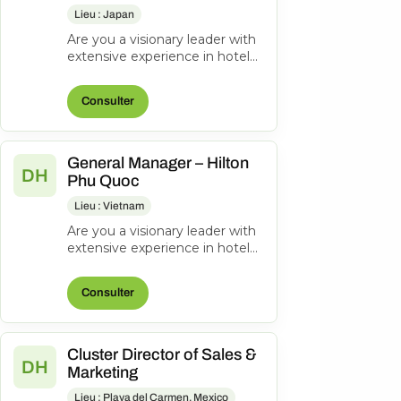
Lieu : Japan
Are you a visionary leader with
extensive experience in hotel
management? Do you excel at
driving operational success...
Consulter
General Manager – Hilton
DH
Phu Quoc
Lieu : Vietnam
Are you a visionary leader with
extensive experience in hotel
management? Do you excel at
driving operational success...
Consulter
Cluster Director of Sales &
DH
Marketing
Lieu : Playa del Carmen, Mexico