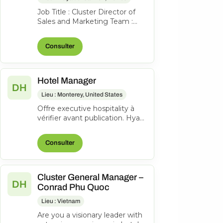
Job Title : Cluster Director of
Sales and Marketing Team :
Sales, Marketing, Groups and
Events & Communications
Consulter
Work...
Hotel Manager
DH
Lieu : Monterey, United States
Offre executive hospitality à
vérifier avant publication. Hyatt
Regency Monterey Hotel and
Spa on Del Monte Golf Cour...
Consulter
Cluster General Manager –
DH
Conrad Phu Quoc
Lieu : Vietnam
Are you a visionary leader with