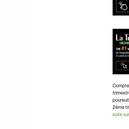
Compte t
trimestr
poursuit
2ème tr
suite s