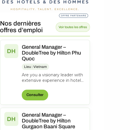
Nos dernières
Voir toutes les offres
offres d’emploi
General Manager –
DH
DoubleTree by Hilton Phu
Quoc
Lieu : Vietnam
Are you a visionary leader with
extensive experience in hotel
management? Do you excel at
driving operational success...
Consulter
General Manager –
DH
DoubleTree by Hilton
Gurgaon Baani Square