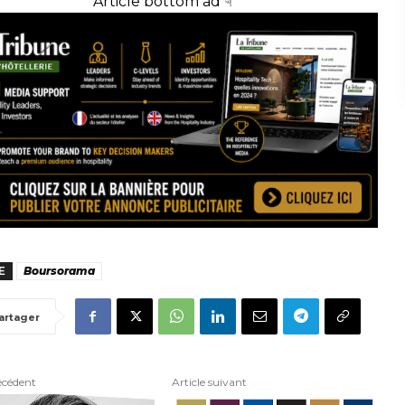
Article bottom ad ☟
E
Boursorama
artager
écédent
Article suivant