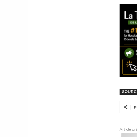
SOURC
P
Article pr