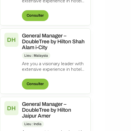
extensive experience in hotel
management? Do you excel at
driving operational success...
Consulter
General Manager –
DH
DoubleTree by Hilton Shah
Alam i-City
Lieu : Malaysia
Are you a visionary leader with
extensive experience in hotel
management? Do you excel at
driving operational success...
Consulter
General Manager –
DH
DoubleTree by Hilton
Jaipur Amer
Lieu : India