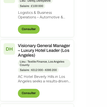
Lieu : Derby, Derbyshire
Salaire : £100 000
Logistics & Business
Operations – Automotive &
Aerospace | High-Value
Product | Private Equity-
Consulter
Backed Our client is a...
Visionary General Manager
DH
– Luxury Hotel Leader (Los
Angeles)
Lieu : Textile Finance, Los Angeles
County
Salaire : $312 000 - $395 200
AC Hotel Beverly Hills in Los
Angeles seeks a results-driven
General Manager to lead our
200-room lifestyle hotel and...
Consulter