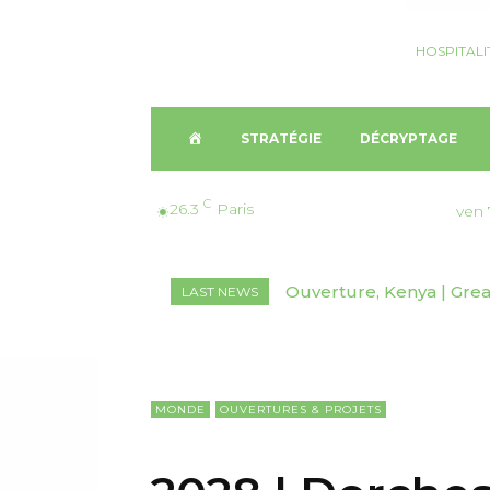
HOSPITALI
A
STRATÉGIE
DÉCRYPTAGE
C
C
26.3
Paris
ven 
C
Ouverture, Kenya | Great 
Nomination, Australie 
LAST NEWS
U
E
I
MONDE
OUVERTURES & PROJETS
L