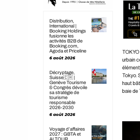
Distribution,
International |
Booking Holdings
fusionne les
activités B2B de
Booking.com,
Agoda et Priceline
TOKYO T
6 août 2026
urbain c
élément
Décryptage,
Tokyo. S
Suisse🇨🇭 |
Genève Tourisme
haut bât
& Congrès dévoile
baie de T
sa stratégie de
tourisme
responsable
2026-2030
6 août 2026
Voyage d’affaires
2027 : GBTA et
ALTOUR