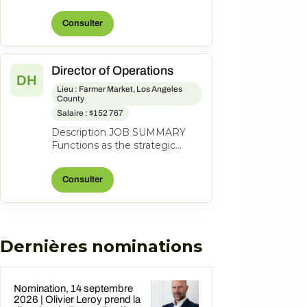
lead a coastal property to
profitability through revenue
Consulter
grow...
Director of Operations
DH
Lieu : Farmer Market, Los Angeles
County
Salaire : $152 767
Description JOB SUMMARY
Functions as the strategic
business leader of the
property's Hotel Operations.
Consulter
Areas of respo...
Dernières nominations
Nomination, 14 septembre
2026 | Olivier Leroy prend la