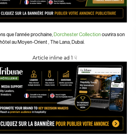
ns que l’année prochaine,
Dorchester Collection
ouvrira son
 hôtel au Moyen-Orient
, The Lana, Dubaï.
Article inline ad 1 ☟