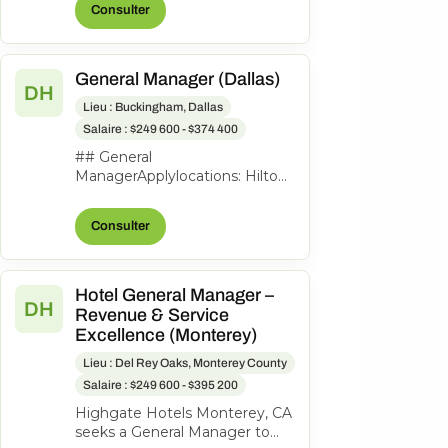
Consulter
to lead th...
General Manager (Dallas)
DH
Lieu : Buckingham, Dallas
Salaire : $249 600 - $374 400
## General
ManagerApplylocations: Hilton
Garden Inn Dallas
Downtowntime type: Full
Consulter
timeposted on: Posted
Todayjob req...
Hotel General Manager –
DH
Revenue & Service
Excellence (Monterey)
Lieu : Del Rey Oaks, Monterey County
Salaire : $249 600 - $395 200
Highgate Hotels Monterey, CA
seeks a General Manager to