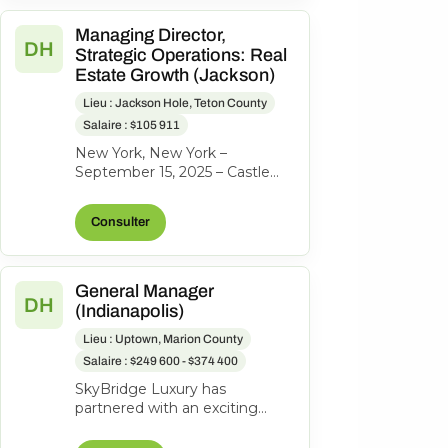
Managing Director,
DH
Strategic Operations: Real
Estate Growth (Jackson)
Lieu : Jackson Hole, Teton County
Salaire : $105 911
New York, New York –
September 15, 2025 – Castle
Peak Holdings, (“Castle Peak”
or “CPH”), the investment firm
Consulter
behind...
General Manager
DH
(Indianapolis)
Lieu : Uptown, Marion County
Salaire : $249 600 - $374 400
SkyBridge Luxury has
partnered with an exciting
ownership group to identify an
exceptional General Manager