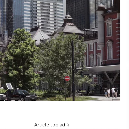
ch @ The Dorchester Collection
Article top ad ☟