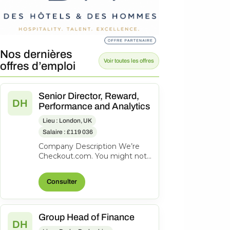
Nos dernières
Voir toutes les offres
offres d’emploi
Senior Director, Reward,
DH
Performance and Analytics
Lieu : London, UK
Salaire : £119 036
Company Description We’re
Checkout.com. You might not
know our name, but
companies like eBay, Spotify,
Consulter
Klarna, Uber,...
Group Head of Finance
DH