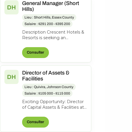
General Manager (Short
DH
Hills)
Lieu : Short Hills, Essex County
Salaire : $291 200 - $395 200
Description Crescent Hotels &
Resorts is seeking an
exceptional General Manager
to lead the Hilton Short Hills. At
Consulter
Cr...
Director of Assets &
DH
Facilities
Lieu : Quivira, Johnson County
Salaire : $105 000 - $115 000
Exciting Opportunity: Director
of Capital Assets & Facilities at
Hotel Management and
Consulting, Inc. About the
Consulter
role...