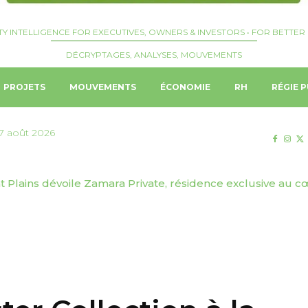
TY INTELLIGENCE FOR EXECUTIVES, OWNERS & INVESTORS • FOR BETTER 
DÉCRYPTAGES, ANALYSES, MOUVEMENTS
PROJETS
MOUVEMENTS
ÉCONOMIE
RH
RÉGIE P
7 août 2026
Plains dévoile Zamara Private, résidence exclusive au cœ
| Josquin Crepelliere nommé Hotel Manager du Langham,