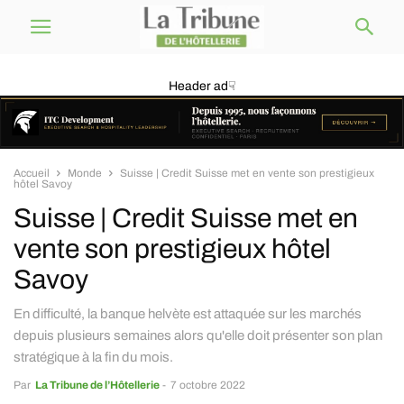
Header ad☟
Accueil
Monde
Suisse | Credit Suisse met en vente son prestigieux
hôtel Savoy
Suisse | Credit Suisse met en
vente son prestigieux hôtel
Savoy
En difficulté, la banque helvète est attaquée sur les marchés
depuis plusieurs semaines alors qu'elle doit présenter son plan
stratégique à la fin du mois.
Par
La Tribune de l’Hôtellerie
-
7 octobre 2022