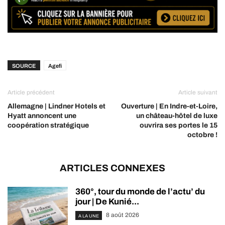
SOURCE
Agefi
Article précédent
Article suivant
Allemagne | Lindner Hotels et
Ouverture | En Indre-et-Loire,
Hyatt annoncent une
un château-hôtel de luxe
coopération stratégique
ouvrira ses portes le 15
octobre !
ARTICLES CONNEXES
360°, tour du monde de l’actu’ du
jour | De Kunié...
8 août 2026
A LA UNE