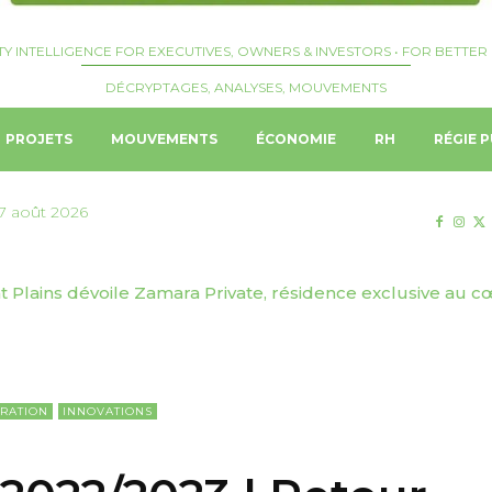
TY INTELLIGENCE FOR EXECUTIVES, OWNERS & INVESTORS • FOR BETTER 
DÉCRYPTAGES, ANALYSES, MOUVEMENTS
PROJETS
MOUVEMENTS
ÉCONOMIE
RH
RÉGIE P
7 août 2026
Plains dévoile Zamara Private, résidence exclusive au cœ
 | Josquin Crepelliere nommé Hotel Manager du Langham,
RATION
INNOVATIONS