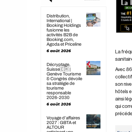
Distribution,
International |
Booking Holdings
fusionne les
activités B2B de
Booking.com,
Agoda et Priceline
6 août 2026
La fréq
sanitair
Décryptage,
Suisse🇨🇭 |
Avec 86,
Genève Tourisme
collecti
& Congrès dévoile
sa stratégie de
son nive
tourisme
hôtels e
responsable
2026-2030
ainsi lé
6 août 2026
qui corr
précéde
Voyage d’affaires
2027 : GBTA et
ALTOUR