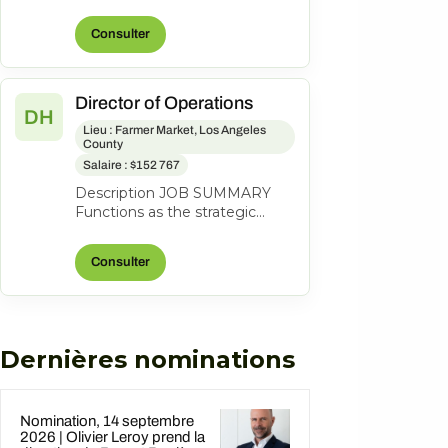
lead a coastal property to
profitability through revenue
Consulter
grow...
Director of Operations
DH
Lieu : Farmer Market, Los Angeles
County
Salaire : $152 767
Description JOB SUMMARY
Functions as the strategic
business leader of the
property's Hotel Operations.
Consulter
Areas of respo...
Dernières nominations
Nomination, 14 septembre
2026 | Olivier Leroy prend la