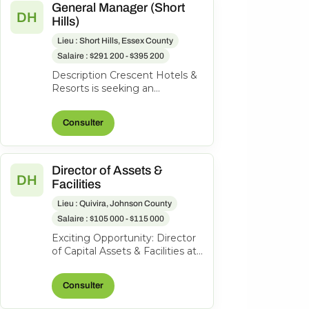
General Manager (Short
DH
Hills)
Lieu : Short Hills, Essex County
Salaire : $291 200 - $395 200
Description Crescent Hotels &
Resorts is seeking an
exceptional General Manager
to lead the Hilton Short Hills. At
Consulter
Cr...
Director of Assets &
DH
Facilities
Lieu : Quivira, Johnson County
Salaire : $105 000 - $115 000
Exciting Opportunity: Director
of Capital Assets & Facilities at
Hotel Management and
Consulting, Inc. About the
Consulter
role...