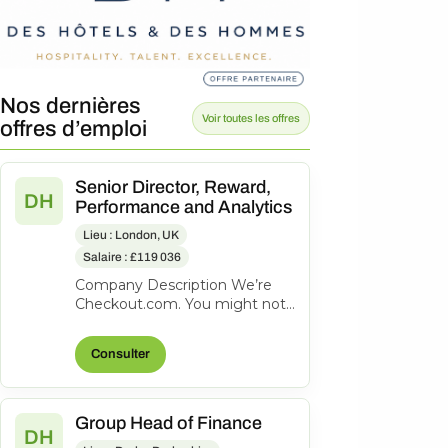
Nos dernières
Voir toutes les offres
offres d’emploi
Senior Director, Reward,
DH
Performance and Analytics
Lieu : London, UK
Salaire : £119 036
Company Description We’re
Checkout.com. You might not
know our name, but
companies like eBay, Spotify,
Consulter
Klarna, Uber,...
Group Head of Finance
DH