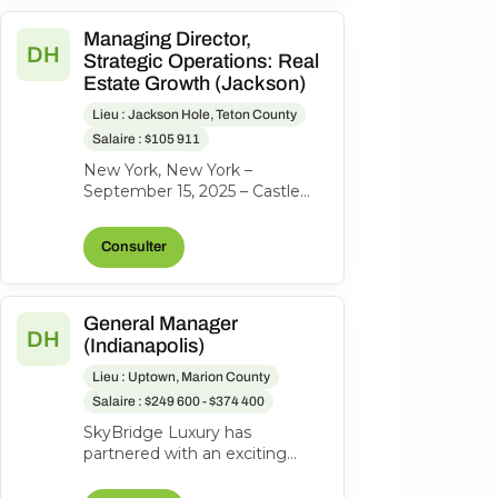
Managing Director,
DH
Strategic Operations: Real
Estate Growth (Jackson)
Lieu : Jackson Hole, Teton County
Salaire : $105 911
New York, New York –
September 15, 2025 – Castle
Peak Holdings, (“Castle Peak”
or “CPH”), the investment firm
Consulter
behind...
General Manager
DH
(Indianapolis)
Lieu : Uptown, Marion County
Salaire : $249 600 - $374 400
SkyBridge Luxury has
partnered with an exciting
ownership group to identify an
exceptional General Manager