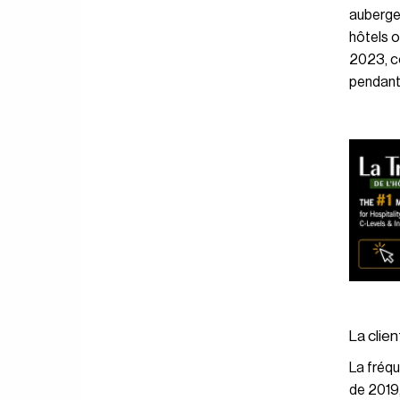
auberges
hôtels o
2023, co
pendant 
La clien
La fréqu
de 2019,