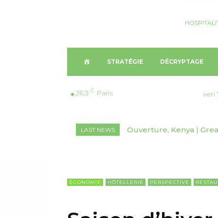
HOSPITALI
A
STRATÉGIE
DÉCRYPTAGE
C
C
26.3
Paris
ven 
C
Ouverture, Kenya | Great 
Nomination, Australie
LAST NEWS
U
E
I
ÉCONOMIE
HÔTELLERIE
PERSPECTIVE
RESTAU
L