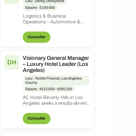
Lieu : Derby, Derbyshire
Salaire : £100 000
Logistics & Business
Operations – Automotive &
Aerospace | High-Value
Product | Private Equity-
Consulter
Backed Our client is a...
Visionary General Manager
DH
– Luxury Hotel Leader (Los
Angeles)
Lieu : Textile Finance, Los Angeles
County
Salaire : $312 000 - $395 200
AC Hotel Beverly Hills in Los
Angeles seeks a results-driven
General Manager to lead our
200-room lifestyle hotel and...
Consulter