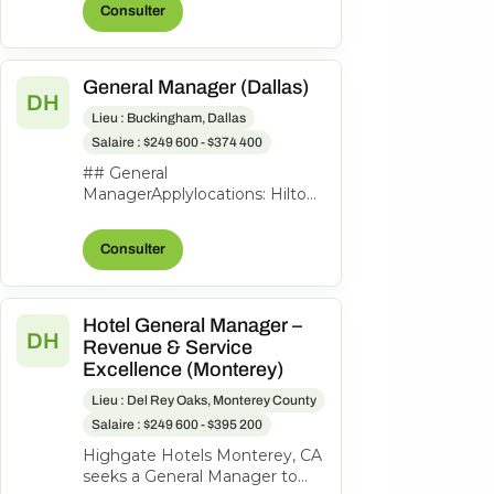
Consulter
to lead th...
General Manager (Dallas)
DH
Lieu : Buckingham, Dallas
Salaire : $249 600 - $374 400
## General
ManagerApplylocations: Hilton
Garden Inn Dallas
Downtowntime type: Full
Consulter
timeposted on: Posted
Todayjob req...
Hotel General Manager –
DH
Revenue & Service
Excellence (Monterey)
Lieu : Del Rey Oaks, Monterey County
Salaire : $249 600 - $395 200
Highgate Hotels Monterey, CA
seeks a General Manager to