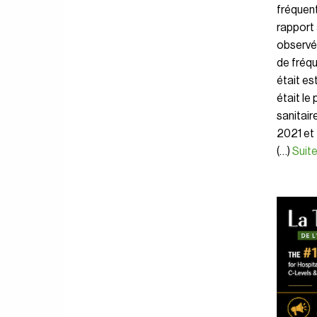
fréquent
rapport 
observée
de fréqu
était es
était le
sanitair
2021 et 
(…)
Suite