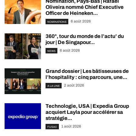
Nomination, Pays-Bas | Rafael
Oliveira nommé Chief Executive
Officer de Heineken...
6 août 2026
NOMINATIONS
360°, tour du monde de l’actu’ du
jour | De Singapour...
6 août 2026
NEWS
Grand dossier | Les bâtisseuses de
l’hospitality : cinq parcours, une...
2 août 2026
A LA UNE
Technologie, USA | Expedia Group
acquiert Layla pour accélérer sa
stratégie...
1 août 2026
FUSAC