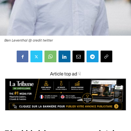
Ben Leventhal @ credit twitter
Article top ad ☟