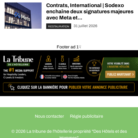
Contrats, International | Sodexo
enchaîne deux signatures majeures
avec Meta et...
31 juillet 2026
RESTAURATION
Footer ad 1☟
Nous contacter
Régie publicitaire
© 2026 La tribune de l'hôtellerie propriété "Des Hôtels et des
Hommes"