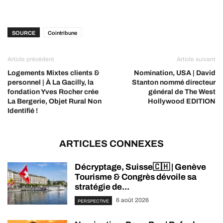
SOURCE
Cointribune
Article précédent
Article suivant
Logements Mixtes clients &
Nomination, USA | David
personnel | À La Gacilly, la
Stanton nommé directeur
fondation Yves Rocher crée
général de The West
La Bergerie, Objet Rural Non
Hollywood EDITION
Identifié !
ARTICLES CONNEXES
Décryptage, Suisse🇨🇭 | Genève
Tourisme & Congrès dévoile sa
stratégie de...
6 août 2026
PERSPECTIVE