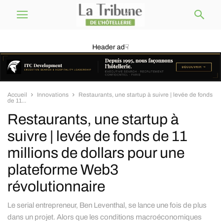
Header ad☟
Accueil
Innovations
Restaurants, une startup à suivre | levée de fonds
de 11...
Restaurants, une startup à
suivre | levée de fonds de 11
millions de dollars pour une
plateforme Web3
révolutionnaire
Le serial entrepreneur, Ben Leventhal, se lance une fois de plus
dans un projet. Alors que les conditions macroéconomiques