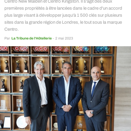
Centro New Malden et Centro Kingston. Il s'agit des deux
premières propriétés à être lancées dans le cadre d'un accord
plus large visant à développer jusqu'à 1 500 clés sur plusieurs
sites dans la grande région de Londres, le tout sous la marque
Centro.
Par
La Tribune de l’Hôtellerie
-
2 mai 2023