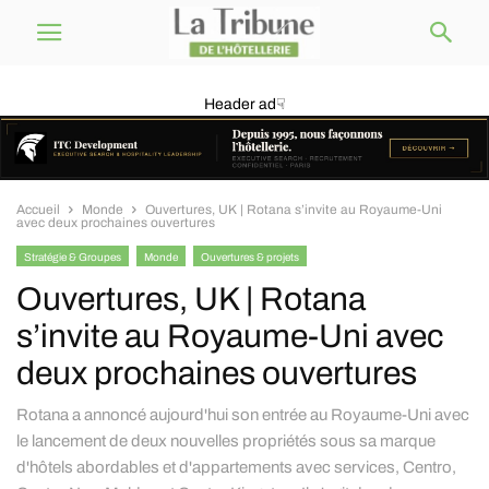
Header ad☟
Accueil
Monde
Ouvertures, UK | Rotana s’invite au Royaume-Uni
avec deux prochaines ouvertures
Stratégie & Groupes
Monde
Ouvertures & projets
Ouvertures, UK | Rotana
s’invite au Royaume-Uni avec
deux prochaines ouvertures
Rotana a annoncé aujourd'hui son entrée au Royaume-Uni avec
le lancement de deux nouvelles propriétés sous sa marque
d'hôtels abordables et d'appartements avec services, Centro,