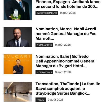
Finance, Espagne | Andbank lance
un second fonds hôtelier de 200...
9 août 2026
INVESTISSEMENTS
Nomination, Maroc | Nabil Azerfi
nommé General Manager du Fes
Marriott...
9 août 2026
NOMINATIONS
Nomination, Italie | Goffredo
Dell’Appennino nommé General
Manager du Bvlgari Hotel...
9 août 2026
NOMINATIONS
Transaction, Thaïlande | La famille
Savetsomphob acquiert le
Staybridge Suites Bangkok...
9 août 2026
FUSAC