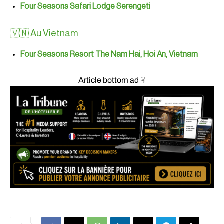
Four Seasons Safari Lodge Serengeti
🇻🇳 Au Vietnam
Four Seasons Resort The Nam Hai, Hoi An, Vietnam
Article bottom ad ☟