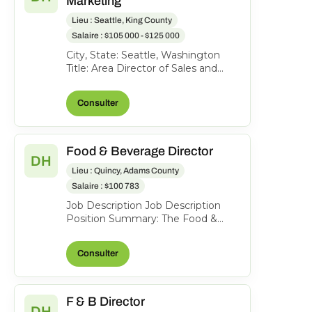
Marketing
Lieu : Seattle, King County
Salaire : $105 000 - $125 000
City, State: Seattle, Washington
Title: Area Director of Sales and
Marketing Location: Seattle,
Washington FLSA: Exem...
Consulter
Food & Beverage Director
DH
Lieu : Quincy, Adams County
Salaire : $100 783
Job Description Job Description
Position Summary: The Food &
Beverage Director is responsible for
providing leadershi...
Consulter
F & B Director
DH