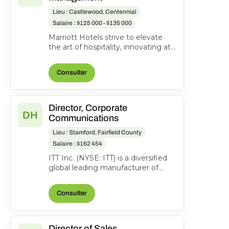
Lieu : Castlewood, Centennial
Salaire : $125 000 - $135 000
Marriott Hotels strive to elevate
the art of hospitality, innovating at
every opportunity while keeping
the comfort o...
Consulter
Director, Corporate
DH
Communications
Lieu : Stamford, Fairfield County
Salaire : $162 454
ITT Inc. (NYSE: ITT) is a diversified
global leading manufacturer of
highly engineered critical
components and custom...
Consulter
Director of Sales