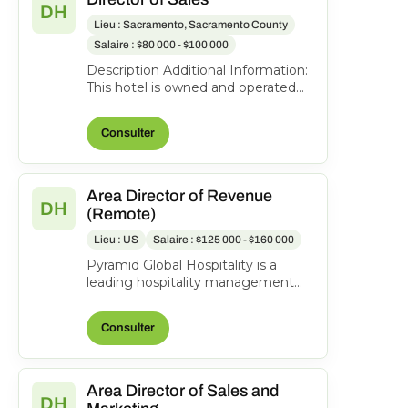
DH
Lieu : Sacramento, Sacramento County
Salaire : $80 000 - $100 000
Description Additional Information:
This hotel is owned and operated
by an independent franchisee,
Kalthia Group Hote...
Consulter
Area Director of Revenue
DH
(Remote)
Lieu : US
Salaire : $125 000 - $160 000
Pyramid Global Hospitality is a
leading hospitality management
company with a portfolio of more
than 200 hotels and r...
Consulter
Area Director of Sales and
DH