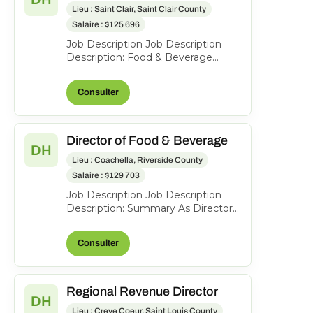
Lieu : Saint Clair, Saint Clair County
Salaire : $125 696
Job Description Job Description
Description: Food & Beverage
Director We are seeking a dynamic
and experienced Food &...
Consulter
Director of Food & Beverage
DH
Lieu : Coachella, Riverside County
Salaire : $129 703
Job Description Job Description
Description: Summary As Director
of Food & Beverage, you will be
responsible for over...
Consulter
Regional Revenue Director
DH
Lieu : Creve Coeur, Saint Louis County