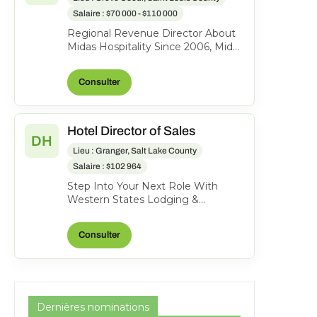
Salaire : $70 000 - $110 000
Regional Revenue Director About
Midas Hospitality Since 2006, Midas
has grown into an award-winning
hotel management...
Consulter
Hotel Director of Sales
DH
Lieu : Granger, Salt Lake County
Salaire : $102 964
Step Into Your Next Role With
Western States Lodging &
Management Become a full-time
Hotel Director of Sales in West...
Consulter
Dernières nominations