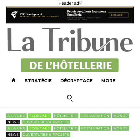
Header ad☟
A
STRATÉGIE
DÉCRYPTAGE
MORE
C
C
A LA UNE
ÉCONOMIE
HÔTELLERIE
RESTAURATION
MONDE
NEWS
OUVERTURES & PROJETS
U
A LA UNE
ÉCONOMIE
HÔTELLERIE
RESTAURATION
MONDE
NEWS
OUVERTURES & PROJETS