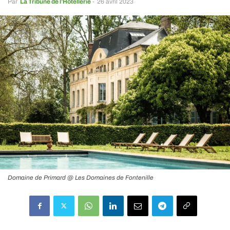
Par
La Tribune de l’Hôtellerie
-
26 avril 2023
Domaine de Primard @ Les Domaines de Fontenille