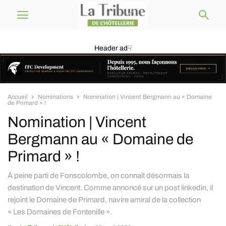
Header ad☟
Accueil
Nominations
Nomination | Vincent Bergmann au « Domaine
de Primard » !
Nomination | Vincent
Bergmann au « Domaine de
Primard » !
À peine parti de Fonscolombe, on connaît désormais la
destination de Vincent. Comme annoncé sur un post linkedin, il
rejoint le Domaine de Primard, navire amiral de la collection
« Les Domaines de Fontenille ».