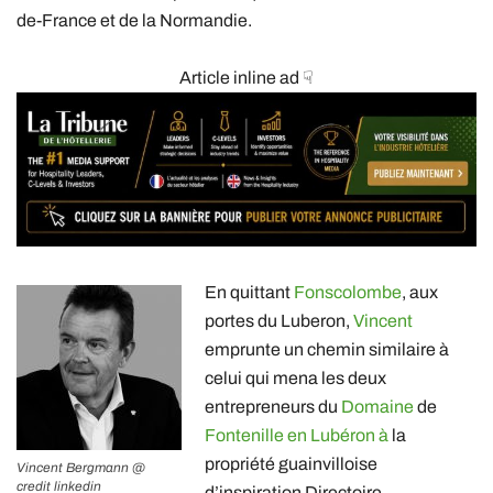
de-France et de la Normandie.
Article inline ad ☟
En quittant
Fonscolombe
, aux
portes du Luberon,
Vincent
emprunte un chemin similaire à
celui qui mena les deux
entrepreneurs du
Domaine
de
Fontenille en Lubéron à
la
propriété guainvilloise
Vincent Bergmann @
credit linkedin
d’inspiration Directoire.