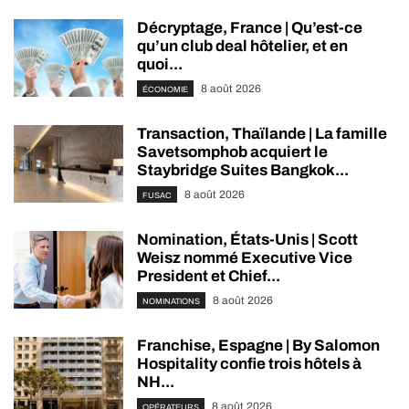
Décryptage, France | Qu’est-ce
qu’un club deal hôtelier, et en
quoi...
8 août 2026
ÉCONOMIE
Transaction, Thaïlande | La famille
Savetsomphob acquiert le
Staybridge Suites Bangkok...
8 août 2026
FUSAC
Nomination, États-Unis | Scott
Weisz nommé Executive Vice
President et Chief...
8 août 2026
NOMINATIONS
Franchise, Espagne | By Salomon
Hospitality confie trois hôtels à
NH...
8 août 2026
OPÉRATEURS