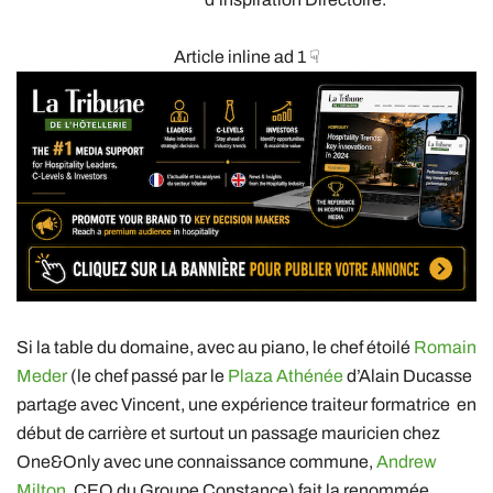
Article inline ad 1 ☟
Si la table du domaine, avec au piano, le chef étoilé
Romain
Meder
(le chef passé par le
Plaza Athénée
d’Alain Ducasse
partage avec Vincent, une expérience traiteur formatrice en
début de carrière et surtout un passage mauricien chez
One&Only avec une connaissance commune,
Andrew
Milton,
CEO du Groupe Constance) fait la renommée