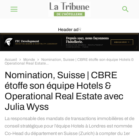
Header ad☟
Accueil
Monde
Nomination, Suisse | CBRE étoffe son équipe Hotels &
Operational Real Estate...
Nomination, Suisse | CBRE
étoffe son équipe Hotels &
Operational Real Estate avec
Julia Wyss
La responsable des mandats de transactions immobilières et de
conseil stratégique pour l’équipe Hotels à Londres est nommée
Co-Head du département en Suisse (Zurich) à compter du 1er