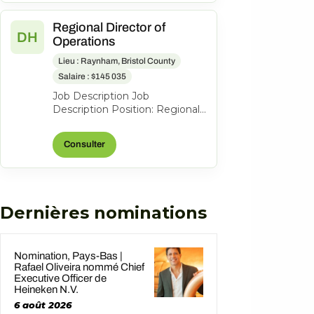
Regional Director of
DH
Operations
Lieu : Raynham, Bristol County
Salaire : $145 035
Job Description Job
Description Position: Regional
Director of Operations |
Regional Manager Location:
Consulter
Raynham, MA Ba...
Dernières nominations
Nomination, Pays-Bas |
Rafael Oliveira nommé Chief
Executive Officer de
Heineken N.V.
6 août 2026