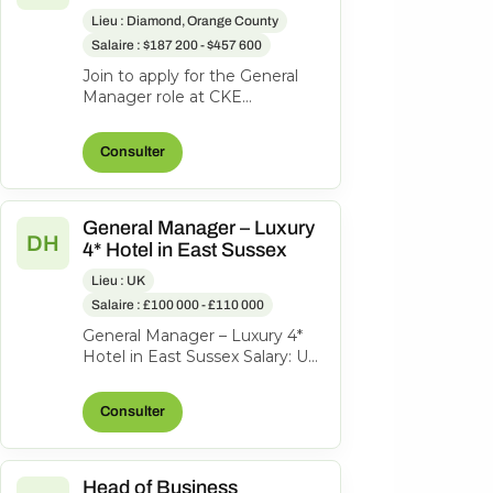
Lieu : Diamond, Orange County
Salaire : $187 200 - $457 600
Join to apply for the General
Manager role at CKE
Restaurants, Inc. 3 months ago
Be among the first 25
Consulter
applicants Joi...
General Manager – Luxury
DH
4* Hotel in East Sussex
Lieu : UK
Salaire : £100 000 - £110 000
General Manager – Luxury 4*
Hotel in East Sussex Salary: Up
to £110,000 + Bonus An
exciting opportunity has arisen
Consulter
fo...
Head of Business