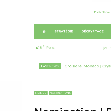
HOSPITALI
A
STRATÉGIE
DÉCRYPTAGE
C
C
18
Paris
jeu 
C
Croisière, Monaco | Crystal
Signature, Inde | Radis
LAST NEWS
U
Fincantieri
E
I
MONDE
NOMINATIONS
L