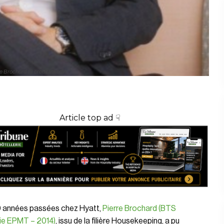
e Brochard @ credit linkedin
Article top ad ☟
0 années passées chez Hyatt,
Pierre Brochard (BTS
rie EPMT – 2014)
, issu de la filière Housekeeping, a pu