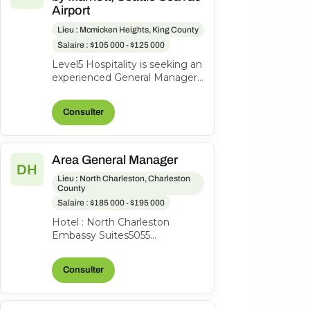
Airport
Lieu : Mcmicken Heights, King County
Salaire : $105 000 - $125 000
Level5 Hospitality is seeking an
experienced General Manager
to lead the Element by
Marriott, an award-winning 177-
Consulter
ro...
Area General Manager
DH
Lieu : North Charleston, Charleston
County
Salaire : $185 000 - $195 000
Hotel : North Charleston
Embassy Suites5055
International BlvdN Charleston,
SC 29418Area Hotel General
Consulter
ManagerFull ti...