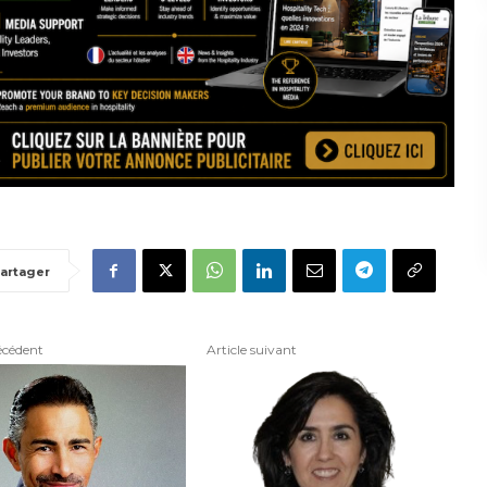
artager
écédent
Article suivant