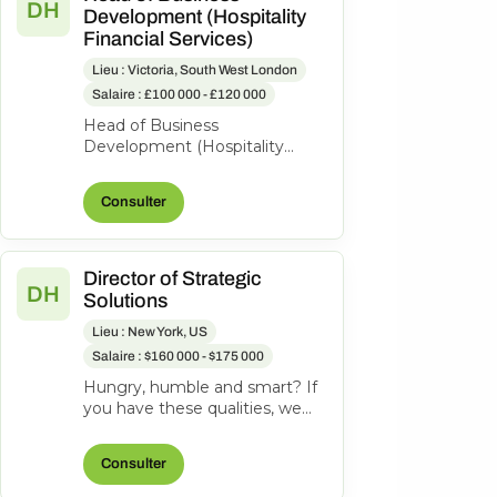
DH
Development (Hospitality
Financial Services)
Lieu : Victoria, South West London
Salaire : £100 000 - £120 000
Head of Business
Development (Hospitality
Financial Services) £60k-£65k
£120k-£130k OTE | Hybrid
Consulter
Hybrid | London fiel...
Director of Strategic
DH
Solutions
Lieu : New York, US
Salaire : $160 000 - $175 000
Hungry, humble and smart? If
you have these qualities, we
want you on the team. Job
Summary: The Director of
Consulter
Strategi...