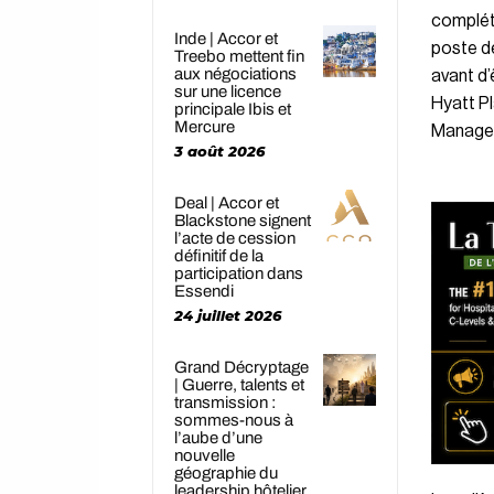
complét
Inde | Accor et
poste de
Treebo mettent fin
aux négociations
avant d
sur une licence
Hyatt P
principale Ibis et
Mercure
Manage
3 août 2026
Deal | Accor et
Blackstone signent
l’acte de cession
définitif de la
participation dans
Essendi
24 juillet 2026
Grand Décryptage
| Guerre, talents et
transmission :
sommes-nous à
l’aube d’une
nouvelle
géographie du
leadership hôtelier