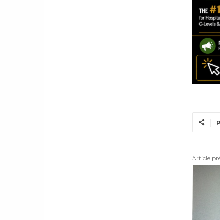
P
Article pr