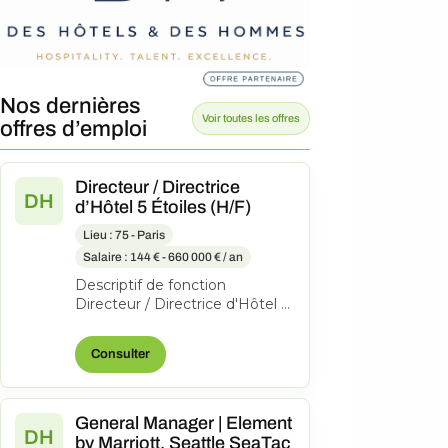
Nos dernières
Voir toutes les offres
offres d’emploi
Directeur / Directrice
DH
d’Hôtel 5 Étoiles (H/F)
Lieu : 75 - Paris
Salaire : 144 € - 660 000 € / an
Descriptif de fonction
Directeur / Directrice d'Hôtel 5
Étoiles (H/F) – Création
d'Expérience Client
Consulter
L'entreprise : N...
General Manager | Element
DH
by Marriott, Seattle SeaTac