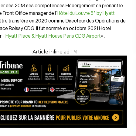
er dès 2018 ses compétences Hébergement en prenant le
 Front Office manager de l’
Hôtel du Louvre 5* by Hyatt
’être transféré en 2020 comme Directeur des Opérations de
lace Roissy CDG. Il fut nommé en octobre 2021 Hotel
r «
Hyatt Place & Hyatt House Paris CDG Airport
« .
Article inline ad 1 ☟