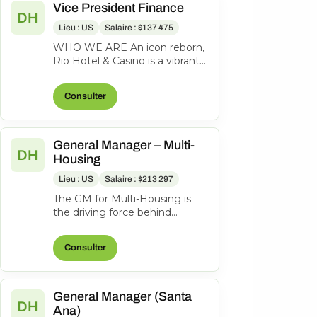
Vice President Finance
DH
Lieu : US
Salaire : $137 475
WHO WE ARE An icon reborn,
Rio Hotel & Casino is a vibrant
oasis just one block off the
famed Las Vegas Strip on
Consulter
Flam...
General Manager – Multi-
DH
Housing
Lieu : US
Salaire : $213 297
The GM for Multi-Housing is
the driving force behind
roughly $160M in revenue
across two direct-selling
Consulter
segments — Mu...
General Manager (Santa
DH
Ana)