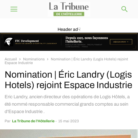
Header ad☟
Accueil
Nominations
Nomination | Éric Landry (Logis Hotels) rejoint
Espace Industrie
Nomination | Éric Landry (Logis
Hotels) rejoint Espace Industrie
Eric Landry, ancien directeur des opérations de Logis Hôtels, a
été nommé responsable commercial grands comptes au sein
d'Espace Industrie .
Par
La Tribune de l’Hôtellerie
-
15 mai 2023