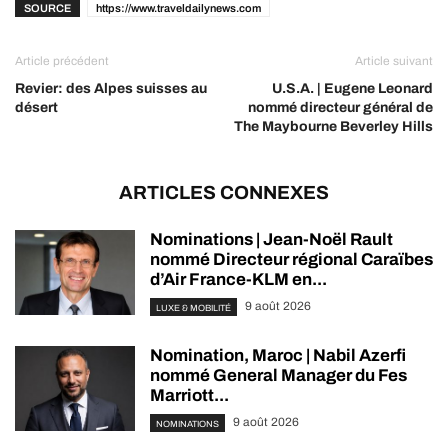
SOURCE
https://www.traveldailynews.com
Article précédent
Article suivant
Revier: des Alpes suisses au
U.S.A. | Eugene Leonard
désert
nommé directeur général de
The Maybourne Beverley Hills
ARTICLES CONNEXES
Nominations | Jean-Noël Rault
nommé Directeur régional Caraïbes
d’Air France-KLM en...
9 août 2026
LUXE & MOBILITÉ
Nomination, Maroc | Nabil Azerfi
nommé General Manager du Fes
Marriott...
9 août 2026
NOMINATIONS