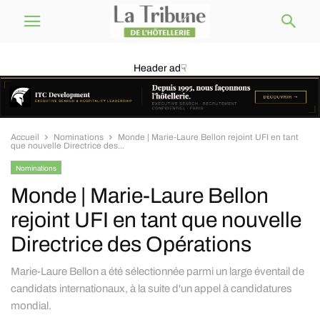
Header ad☟
Accueil
Nominations
Monde | Marie-Laure Bellon rejoint UFI en tant
que nouvelle Directrice des...
Nominations
Monde | Marie-Laure Bellon
rejoint UFI en tant que nouvelle
Directrice des Opérations
Marie-Laure Bellon a été sélectionnée parmi un large éventail de
candidats internationaux, à la suite d'un appel à candidatures
mondial.