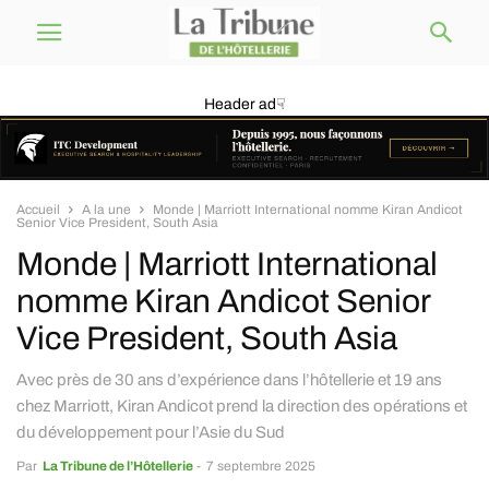
Header ad☟
Accueil
A la une
Monde | Marriott International nomme Kiran Andicot
Senior Vice President, South Asia
Monde | Marriott International
nomme Kiran Andicot Senior
Vice President, South Asia
Avec près de 30 ans d’expérience dans l’hôtellerie et 19 ans
chez Marriott, Kiran Andicot prend la direction des opérations et
du développement pour l’Asie du Sud
Par
La Tribune de l’Hôtellerie
-
7 septembre 2025