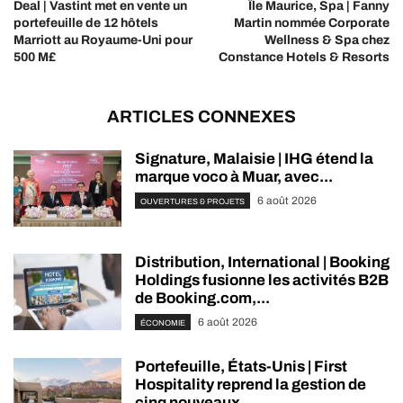
Deal | Vastint met en vente un
Île Maurice, Spa | Fanny
portefeuille de 12 hôtels
Martin nommée Corporate
Marriott au Royaume-Uni pour
Wellness & Spa chez
500 M£
Constance Hotels & Resorts
ARTICLES CONNEXES
Signature, Malaisie | IHG étend la
marque voco à Muar, avec...
6 août 2026
OUVERTURES & PROJETS
Distribution, International | Booking
Holdings fusionne les activités B2B
de Booking.com,...
6 août 2026
ÉCONOMIE
Portefeuille, États-Unis | First
Hospitality reprend la gestion de
cinq nouveaux...