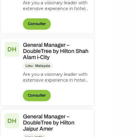
Are you a visionary leader with
extensive experience in hotel
management? Do you excel at
driving operational success...
Consulter
General Manager –
DH
DoubleTree by Hilton Shah
Alam i-City
Lieu : Malaysia
Are you a visionary leader with
extensive experience in hotel
management? Do you excel at
driving operational success...
Consulter
General Manager –
DH
DoubleTree by Hilton
Jaipur Amer