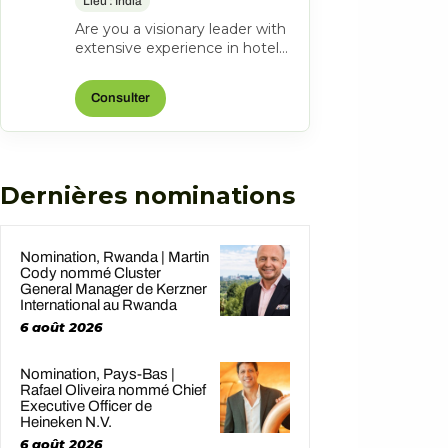
Lieu : India
Are you a visionary leader with
extensive experience in hotel
management? Do you excel at
driving operational success...
Consulter
Dernières nominations
Nomination, Rwanda | Martin
Cody nommé Cluster
General Manager de Kerzner
International au Rwanda
6 août 2026
Nomination, Pays-Bas |
Rafael Oliveira nommé Chief
Executive Officer de
Heineken N.V.
6 août 2026