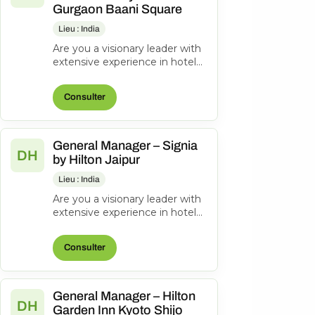
Gurgaon Baani Square
Lieu : India
Are you a visionary leader with
extensive experience in hotel
management? Do you excel at
driving operational success...
Consulter
General Manager – Signia
DH
by Hilton Jaipur
Lieu : India
Are you a visionary leader with
extensive experience in hotel
management? Do you excel at
driving operational success...
Consulter
General Manager – Hilton
DH
Garden Inn Kyoto Shijo