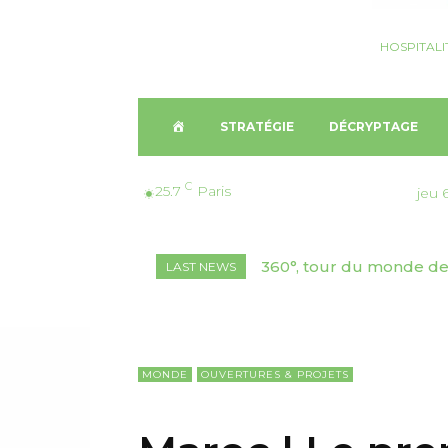
HOSPITALI
A
STRATÉGIE
DÉCRYPTAGE
C
C
25.7
Paris
jeu 
C
360°, tour du monde de 
Croisière, Monaco | Cr
LAST NEWS
U
Valence
Fincantieri
E
I
MONDE
OUVERTURES & PROJETS
L