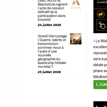
Deal | Accor et
Blackstone signent
l’acte de cession
définitif de la
participation dans
Essendi
24 juillet 2026
Grand Décryptage
| Guerre, talents et
« Le Wal
transmission :
excellen
sommes-nous à
l’aube d’une
reposant
nouvelle
géographie du
sera à p
leadership hôtelier
idéale p
mondial ?
phare av
23 juillet 2026
Méditerr
(…) Lir