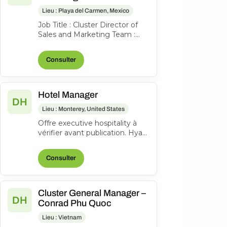
Lieu : Playa del Carmen, Mexico
Job Title : Cluster Director of
Sales and Marketing Team :
Sales, Marketing, Groups and
Events & Communications
Consulter
Work...
Hotel Manager
DH
Lieu : Monterey, United States
Offre executive hospitality à
vérifier avant publication. Hyatt
Regency Monterey Hotel and
Spa on Del Monte Golf Cour...
Consulter
Cluster General Manager –
DH
Conrad Phu Quoc
Lieu : Vietnam