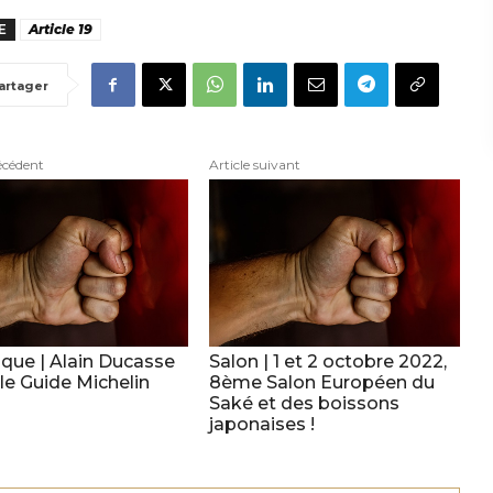
E
Article 19
artager
écédent
Article suivant
que | Alain Ducasse
Salon | 1 et 2 octobre 2022,
le Guide Michelin
8ème Salon Européen du
Saké et des boissons
japonaises !