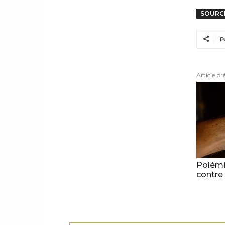
SOURC
P
Article pr
Polémi
contre 