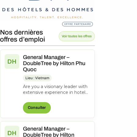
Nos dernières
Voir toutes les offres
offres d’emploi
General Manager –
DH
DoubleTree by Hilton Phu
Quoc
Lieu : Vietnam
Are you a visionary leader with
extensive experience in hotel
management? Do you excel at
driving operational success...
Consulter
General Manager –
DH
DoubleTree by Hilton