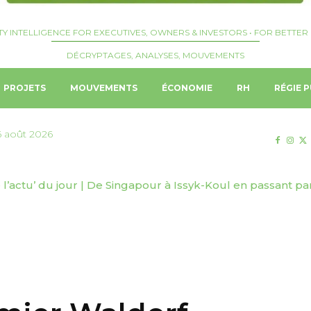
TY INTELLIGENCE FOR EXECUTIVES, OWNERS & INVESTORS • FOR BETTER 
DÉCRYPTAGES, ANALYSES, MOUVEMENTS
PROJETS
MOUVEMENTS
ÉCONOMIE
RH
RÉGIE P
6 août 2026
l’actu’ du jour | De Singapour à Issyk-Koul en passant p
ystal confirme la construction d’un troisième navire avec 