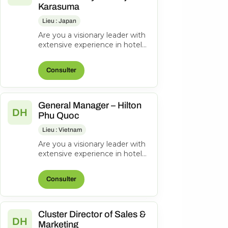
Karasuma
Lieu : Japan
Are you a visionary leader with
extensive experience in hotel
management? Do you excel at
driving operational success...
Consulter
General Manager – Hilton
DH
Phu Quoc
Lieu : Vietnam
Are you a visionary leader with
extensive experience in hotel
management? Do you excel at
driving operational success...
Consulter
Cluster Director of Sales &
DH
Marketing