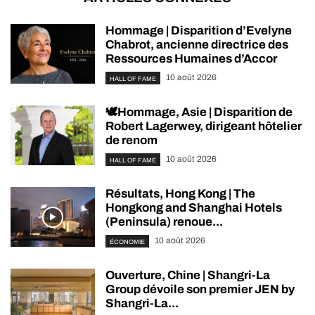
Hommage | Disparition d’Evelyne
Chabrot, ancienne directrice des
Ressources Humaines d’Accor
10 août 2026
HALL OF FAME
🕊️Hommage, Asie | Disparition de
Robert Lagerwey, dirigeant hôtelier
de renom
10 août 2026
HALL OF FAME
Résultats, Hong Kong | The
Hongkong and Shanghai Hotels
(Peninsula) renoue...
10 août 2026
ÉCONOMIE
Ouverture, Chine | Shangri-La
Group dévoile son premier JEN by
Shangri-La...