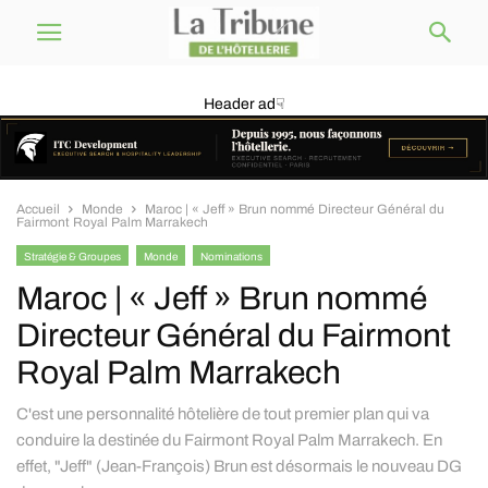
Header ad☟
Accueil
Monde
Maroc | « Jeff » Brun nommé Directeur Général du
Fairmont Royal Palm Marrakech
Stratégie & Groupes
Monde
Nominations
Maroc | « Jeff » Brun nommé
Directeur Général du Fairmont
Royal Palm Marrakech
C'est une personnalité hôtelière de tout premier plan qui va
conduire la destinée du Fairmont Royal Palm Marrakech. En
effet, "Jeff" (Jean-François) Brun est désormais le nouveau DG