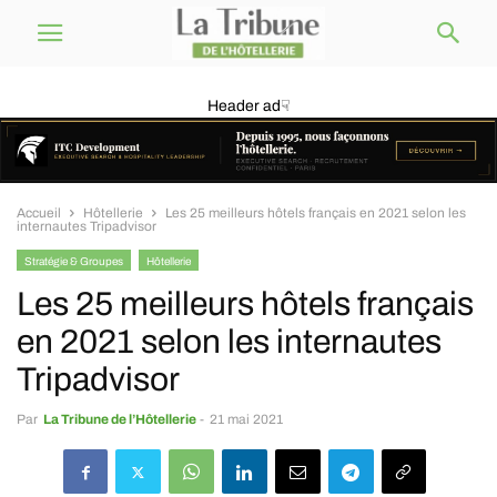
Header ad☟
Accueil
Hôtellerie
Les 25 meilleurs hôtels français en 2021 selon les
internautes Tripadvisor
Stratégie & Groupes
Hôtellerie
Les 25 meilleurs hôtels français
en 2021 selon les internautes
Tripadvisor
Par
La Tribune de l’Hôtellerie
-
21 mai 2021