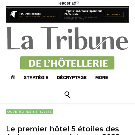
Header ad☟
A
STRATÉGIE
DÉCRYPTAGE
MORE
C
C
OUVERTURES & PROJETS
U
Le premier hôtel 5 étoiles des