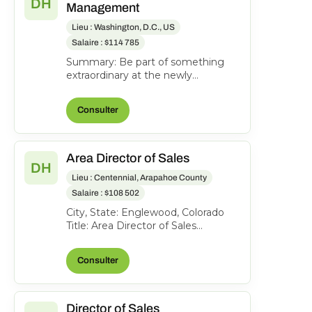
DH
Management
Lieu : Washington, D.C., US
Salaire : $114 785
Summary: Be part of something
extraordinary at the newly
reimagined Hyatt Regency
Washington on Capitol Hill-an
Consulter
iconi...
Area Director of Sales
DH
Lieu : Centennial, Arapahoe County
Salaire : $108 502
City, State: Englewood, Colorado
Title: Area Director of Sales
Location: Englewood CO FLSA:
Exempt Status: F ull-time...
Consulter
Director of Sales