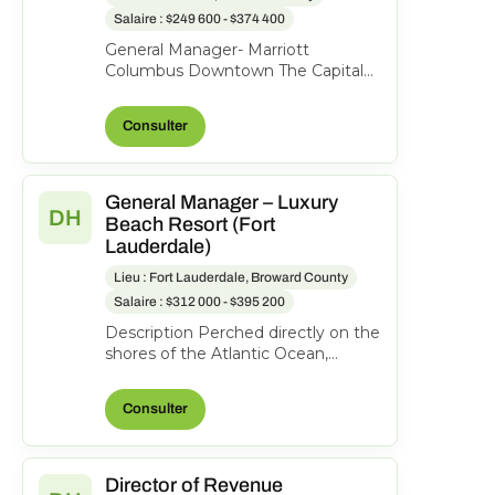
Salaire : $249 600 - $374 400
General Manager- Marriott
Columbus Downtown The Capital
Suites Hotel, 50 S Front St.,
Columbus, Ohio, United States o...
Consulter
General Manager – Luxury
DH
Beach Resort (Fort
Lauderdale)
Lieu : Fort Lauderdale, Broward County
Salaire : $312 000 - $395 200
Description Perched directly on the
shores of the Atlantic Ocean,
Pelican Grand Beach Resort is one
of Fort Lauderdal...
Consulter
Director of Revenue