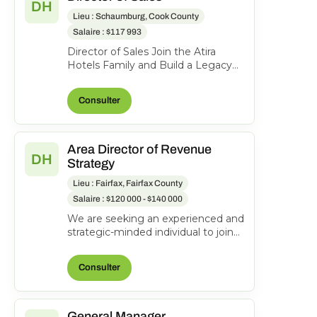
DH
Lieu : Schaumburg, Cook County
Salaire : $117 993
Director of Sales Join the Atira
Hotels Family and Build a Legacy
of Hospitality! Work Location: Hyatt
Place Schaumbu...
Consulter
Area Director of Revenue
DH
Strategy
Lieu : Fairfax, Fairfax County
Salaire : $120 000 - $140 000
We are seeking an experienced and
strategic-minded individual to join
our team as an Area Director of
Revenue Strateg...
Consulter
General Manager