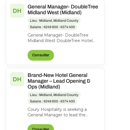
General Manager- DoubleTree
DH
Midland West (Midland)
Lieu : Midland, Midland County
Salaire : $249 600 - $374 400
General Manager- DoubleTree
Midland West DoubleTree Hotel
Midland, 1403 N Loop 250 West,
Midland, Texas, United State...
Consulter
Brand-New Hotel General
DH
Manager – Lead Opening &
Ops (Midland)
Lieu : Midland, Midland County
Salaire : $249 600 - $374 400
Coury Hospitality is seeking a
General Manager to lead the
opening and ongoing operations of
the new DoubleTree Midla...
Consulter