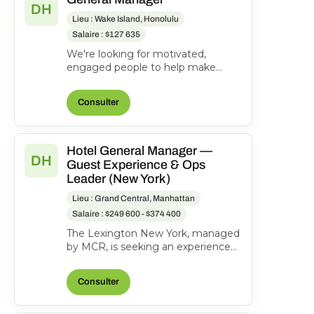
DH
Lieu : Wake Island, Honolulu
Salaire : $127 635
We're looking for motivated,
engaged people to help make
everyone's journeys better.
Manages and directs the operatio...
Consulter
Hotel General Manager —
DH
Guest Experience & Ops
Leader (New York)
Lieu : Grand Central, Manhattan
Salaire : $249 600 - $374 400
The Lexington New York, managed
by MCR, is seeking an experienced
General Manager to oversee hotel
operations, ensuri...
Consulter