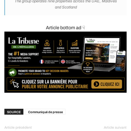
The group operates nine properties across the UAE, Maldives
and Scotland
Article bottom ad ☟
SOURCE
Communiqué de presse
Article précédent
Article suivant