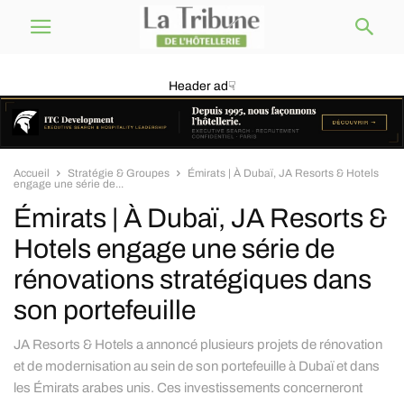
Header ad☟
Accueil
Stratégie & Groupes
Émirats | À Dubaï, JA Resorts & Hotels
engage une série de...
Émirats | À Dubaï, JA Resorts &
Hotels engage une série de
rénovations stratégiques dans
son portefeuille
JA Resorts & Hotels a annoncé plusieurs projets de rénovation
et de modernisation au sein de son portefeuille à Dubaï et dans
les Émirats arabes unis. Ces investissements concerneront