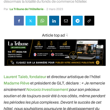
désormais la totalité du fonds de commerce hôtelier.
Par
La Tribune de l’Hôtellerie
-
2 mars 2023
Article top ad ☟
Laurent Taïeb, fondateur
et directeur artistique de l’hôtel
Madame Rêve
et président de GLT, déclare :
« Je remercie
sincèrement
Novaxia Investissement
pour son précieux
soutien et de toujours avoir été à nos côtés, même pendant
les périodes les plus complexes. Devant le succès de cet
hôtel, nous souhaitons poursuivre le développement du