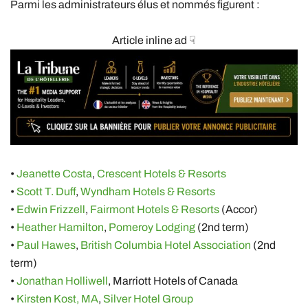
Parmi les administrateurs élus et nommés figurent :
Article inline ad ☟
•
Jeanette Costa
,
Crescent Hotels & Resorts
•
Scott T. Duff
,
Wyndham Hotels & Resorts
•
Edwin Frizzell
,
Fairmont Hotels & Resorts
(Accor)
•
Heather Hamilton
,
Pomeroy Lodging
(2nd term)
•
Paul Hawes
,
British Columbia Hotel Association
(2nd
term)
•
Jonathan Holliwell
, Marriott Hotels of Canada
•
Kirsten Kost, MA
,
Silver Hotel Group