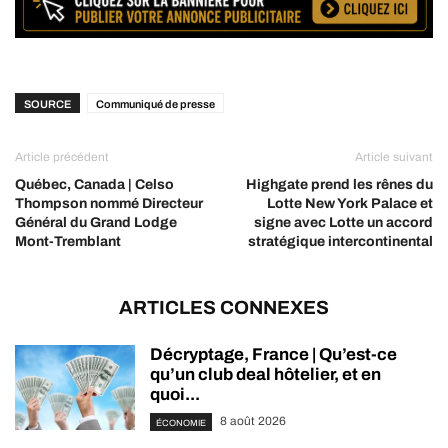
SOURCE
Communiqué de presse
Article précédent
Article suivant
Québec, Canada | Celso
Highgate prend les rênes du
Thompson nommé Directeur
Lotte New York Palace et
Général du Grand Lodge
signe avec Lotte un accord
Mont-Tremblant
stratégique intercontinental
ARTICLES CONNEXES
Décryptage, France | Qu’est-ce
qu’un club deal hôtelier, et en
quoi...
8 août 2026
ÉCONOMIE