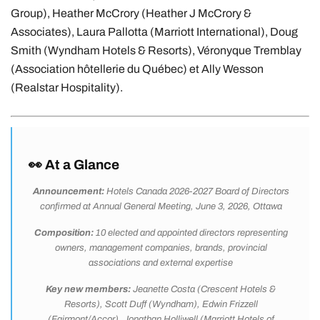
Group), Heather McCrory (Heather J McCrory &
Associates), Laura Pallotta (Marriott International), Doug
Smith (Wyndham Hotels & Resorts), Véronyque Tremblay
(Association hôtellerie du Québec) et Ally Wesson
(Realstar Hospitality).
👀 At a Glance
Announcement:
Hotels Canada 2026-2027 Board of Directors
confirmed at Annual General Meeting, June 3, 2026, Ottawa
Composition:
10 elected and appointed directors representing
owners, management companies, brands, provincial
associations and external expertise
Key new members:
Jeanette Costa (Crescent Hotels &
Resorts), Scott Duff (Wyndham), Edwin Frizzell
(Fairmont/Accor), Jonathan Holliwell (Marriott Hotels of