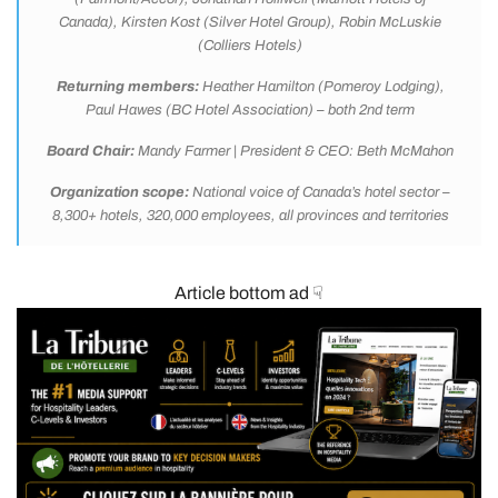
Canada), Kirsten Kost (Silver Hotel Group), Robin McLuskie
(Colliers Hotels)
Returning members:
Heather Hamilton (Pomeroy Lodging),
Paul Hawes (BC Hotel Association) – both 2nd term
Board Chair:
Mandy Farmer | President & CEO: Beth McMahon
Organization scope:
National voice of Canada’s hotel sector –
8,300+ hotels, 320,000 employees, all provinces and territories
Article bottom ad ☟