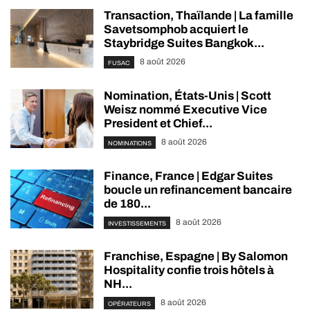
Transaction, Thaïlande | La famille
Savetsomphob acquiert le
Staybridge Suites Bangkok...
8 août 2026
FUSAC
Nomination, États-Unis | Scott
Weisz nommé Executive Vice
President et Chief...
8 août 2026
NOMINATIONS
Finance, France | Edgar Suites
boucle un refinancement bancaire
de 180...
8 août 2026
INVESTISSEMENTS
Franchise, Espagne | By Salomon
Hospitality confie trois hôtels à
NH...
8 août 2026
OPÉRATEURS