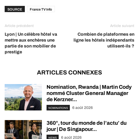
SOURCE
France TV Info
Article précédent
Article suivant
Lyon | Un célèbre hôtel va
Combien de plateformes en
mettre aux enchères une
ligne les hôtels indépendants
partie de son mobilier de
utilisent-ils ?
prestige
ARTICLES CONNEXES
Nomination, Rwanda | Martin Cody
nommé Cluster General Manager
de Kerzner...
6 août 2026
NOMINATIONS
360°, tour du monde de l’actu’ du
jour | De Singapour...
6 août 2026
NEWS