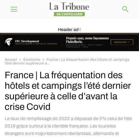
Header ad☟
Accueil
Économie
France | La fréquentation des hôtels et campings
l’été dernier supérieure à...
France | La fréquentation des
hôtels et campings l’été dernier
supérieure à celle d’avant la
crise Covid
Le taux de remplissage de 2022 a dépassé de 3% celui de l'été
2019 grâce surtout à la clientèle française. Les touristes
étrangers sont majoritairement néerlandais, allemands et