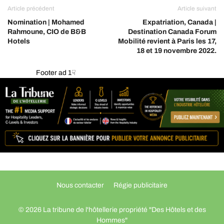
Article précédent
Article suivant
Nomination | Mohamed
Expatriation, Canada |
Rahmoune, CIO de B&B
Destination Canada Forum
Hotels
Mobilité revient à Paris les 17,
18 et 19 novembre 2022.
Footer ad 1☟
Nous contacter
Régie publicitaire
© 2026 La tribune de l'hôtellerie propriété "Des Hôtels et des
Hommes"