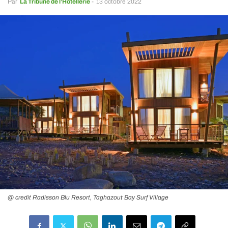
Par
La Tribune de l’Hôtellerie
-
13 octobre 2022
@ credit Radisson Blu Resort, Taghazout Bay Surf Village