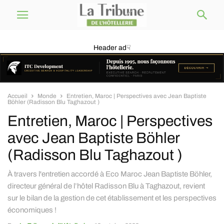
Header ad☟
Accueil
Monde
Entretien, Maroc | Perspectives avec Jean Baptiste
Böhler (Radisson Blu Taghazout )
Entretien, Maroc | Perspectives
avec Jean Baptiste Böhler
(Radisson Blu Taghazout )
À travers l'entretien accordé à Eco Maroc Jean Baptiste Böhler,
directeur général de l’hôtel Radisson Blu à Taghazout, revient
sur le bilan de la gestion de cet établissement et les perspectives
économiques !