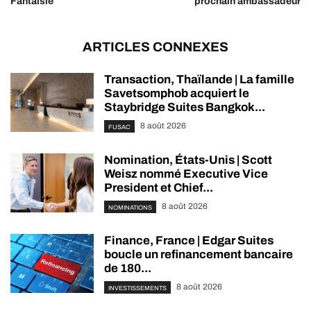
Fantaisie
prochain ambassadeur
ARTICLES CONNEXES
Transaction, Thaïlande | La famille
Savetsomphob acquiert le
Staybridge Suites Bangkok...
8 août 2026
FUSAC
Nomination, États-Unis | Scott
Weisz nommé Executive Vice
President et Chief...
8 août 2026
NOMINATIONS
Finance, France | Edgar Suites
boucle un refinancement bancaire
de 180...
8 août 2026
INVESTISSEMENTS