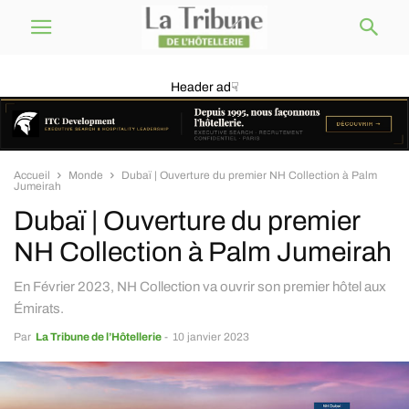
Header ad☟
Accueil
Monde
Dubaï | Ouverture du premier NH Collection à Palm
Jumeirah
Dubaï | Ouverture du premier
NH Collection à Palm Jumeirah
En Février 2023, NH Collection va ouvrir son premier hôtel aux
Émirats.
Par
La Tribune de l’Hôtellerie
-
10 janvier 2023