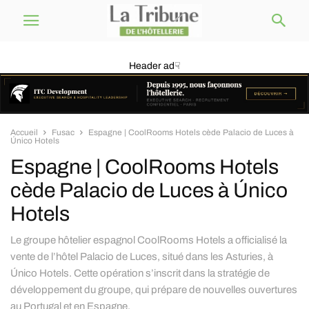
Header ad☟
Accueil
Fusac
Espagne | CoolRooms Hotels cède Palacio de Luces à
Único Hotels
Espagne | CoolRooms Hotels
cède Palacio de Luces à Único
Hotels
Le groupe hôtelier espagnol CoolRooms Hotels a officialisé la
vente de l’hôtel Palacio de Luces, situé dans les Asturies, à
Único Hotels. Cette opération s’inscrit dans la stratégie de
développement du groupe, qui prépare de nouvelles ouvertures
au Portugal et en Espagne.