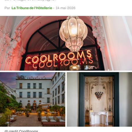
Par
La Tribune de l’Hôtellerie
-
14 mai 2026
@ credit CoolRooms