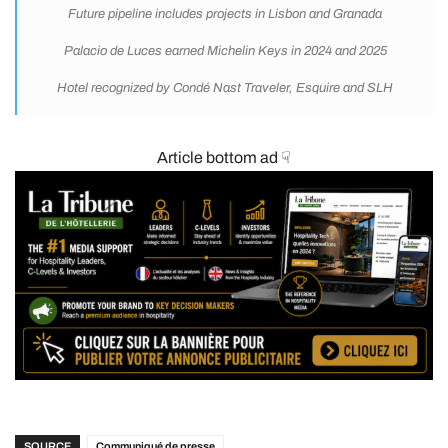
Future pipeline includes projects in Lisbon and Granada
Palacio de Luces earned Michelin Keys in 2024 and 2025
Hotel recognized by Condé Nast Traveler, Esquire and SLH
Article bottom ad ☟
SOURCE
Communiqué de presse