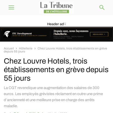
Header ad☟
Accueil
Hôtellerie
Chez Louvre Hotels, trois établissements en grève
depuis 55 jours
Chez Louvre Hotels, trois
établissements en grève depuis
55 jours
La CGT revendique une augmentation des salaires de 300
euros. Les employés grévistes réclament en outre une prime
d’ancienneté et une meilleure prise en charge des arrêts
maladie.