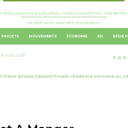
TY INTELLIGENCE FOR EXECUTIVES, OWNERS & INVESTORS • FOR BETTER 
DÉCRYPTAGES, ANALYSES, MOUVEMENTS
PROJETS
MOUVEMENTS
ÉCONOMIE
RH
RÉGIE P
 8 août 2026
Plains dévoile Zamara Private, résidence exclusive au cœ
 | Josquin Crepelliere nommé Hotel Manager du Langham,