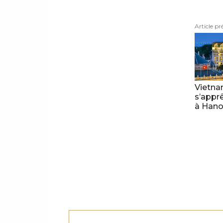
Article pr
Vietna
s’apprê
à Hano