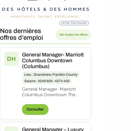
Nos dernières
Voir toutes les offres
offres d’emploi
General Manager- Marriott
DH
Columbus Downtown
(Columbus)
Lieu : Grandview, Franklin County
Salaire : $249 600 - $374 400
General Manager- Marriott
Columbus Downtown The
Capital Suites Hotel, 50 S Front
St., Columbus, Ohio, United
Consulter
States o...
General Manager – Luxury