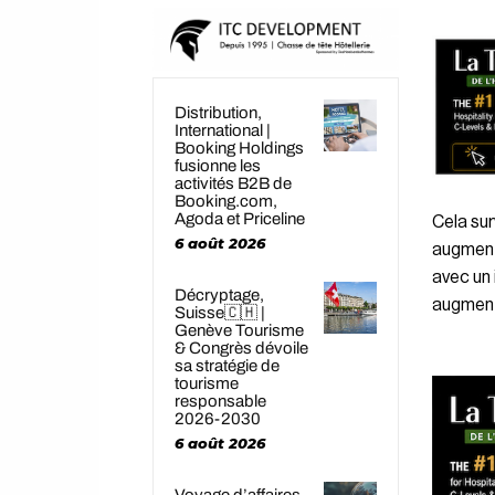
Distribution,
International |
Booking Holdings
fusionne les
activités B2B de
Booking.com,
Agoda et Priceline
Cela sur
6 août 2026
augmenta
avec un 
Décryptage,
augment
Suisse🇨🇭 |
Genève Tourisme
& Congrès dévoile
sa stratégie de
tourisme
responsable
2026-2030
6 août 2026
Voyage d’affaires