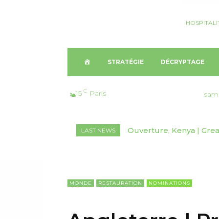
HOSPITALI
A
STRATÉGIE
DÉCRYPTAGE
C
C
15
Paris
sam
C
Ouverture, Kenya | Great 
Nomination, Australie
LAST NEWS
U
E
I
MONDE
RESTAURATION
NOMINATIONS
L