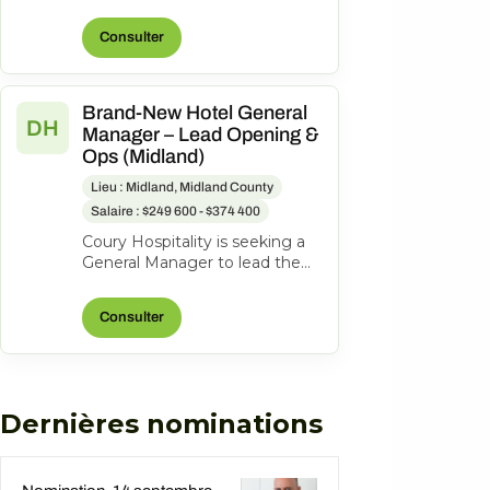
Hotel Midland, 1403 N Loop
250 West, Midland, Texas,
Consulter
United State...
Brand-New Hotel General
DH
Manager – Lead Opening &
Ops (Midland)
Lieu : Midland, Midland County
Salaire : $249 600 - $374 400
Coury Hospitality is seeking a
General Manager to lead the
opening and ongoing
operations of the new
Consulter
DoubleTree Midla...
Dernières nominations