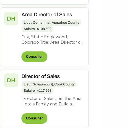
Area Director of Sales
DH
Lieu : Centennial, Arapahoe County
Salaire : $108 502
City, State: Englewood,
Colorado Title: Area Director of
Sales Location: Englewood CO
FLSA: Exempt Status: F ull-
Consulter
time...
Director of Sales
DH
Lieu : Schaumburg, Cook County
Salaire : $117 993
Director of Sales Join the Atira
Hotels Family and Build a
Legacy of Hospitality! Work
Location: Hyatt Place
Consulter
Schaumbu...