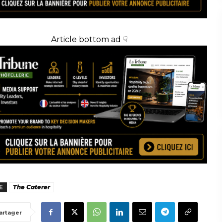
Article bottom ad ☟
E
The Caterer
artager