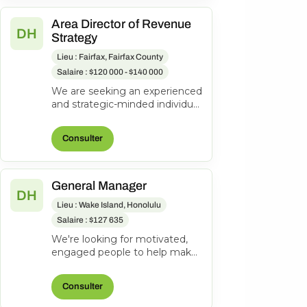
Area Director of Revenue
DH
Strategy
Lieu : Fairfax, Fairfax County
Salaire : $120 000 - $140 000
We are seeking an experienced
and strategic-minded individual
to join our team as an Area
Director of Revenue Strateg...
Consulter
General Manager
DH
Lieu : Wake Island, Honolulu
Salaire : $127 635
We're looking for motivated,
engaged people to help make
everyone's journeys better.
Manages and directs the
Consulter
operatio...