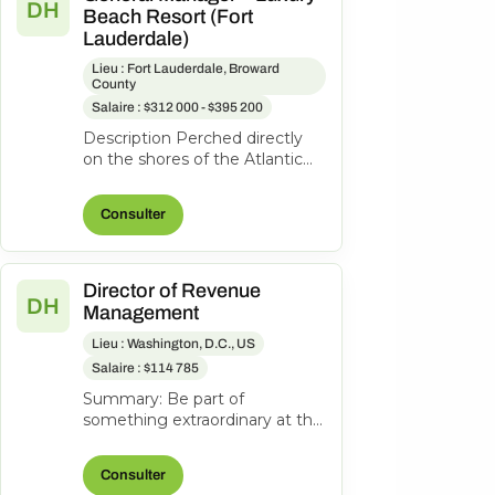
DH
Beach Resort (Fort
Lauderdale)
Lieu : Fort Lauderdale, Broward
County
Salaire : $312 000 - $395 200
Description Perched directly
on the shores of the Atlantic
Ocean, Pelican Grand Beach
Resort is one of Fort
Consulter
Lauderdal...
Director of Revenue
DH
Management
Lieu : Washington, D.C., US
Salaire : $114 785
Summary: Be part of
something extraordinary at the
newly reimagined Hyatt
Regency Washington on
Consulter
Capitol Hill-an iconi...