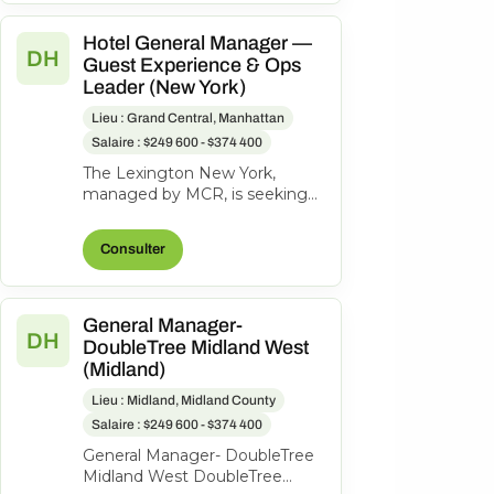
Hotel General Manager —
DH
Guest Experience & Ops
Leader (New York)
Lieu : Grand Central, Manhattan
Salaire : $249 600 - $374 400
The Lexington New York,
managed by MCR, is seeking
an experienced General
Manager to oversee hotel
Consulter
operations, ensuri...
General Manager-
DH
DoubleTree Midland West
(Midland)
Lieu : Midland, Midland County
Salaire : $249 600 - $374 400
General Manager- DoubleTree
Midland West DoubleTree