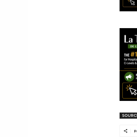
SOURC
P