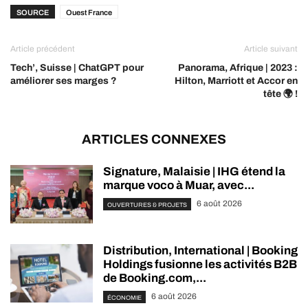
SOURCE
Ouest France
Article précédent
Article suivant
Tech’, Suisse | ChatGPT pour
Panorama, Afrique | 2023 :
améliorer ses marges ?
Hilton, Marriott et Accor en
tête 🌍 !
ARTICLES CONNEXES
Signature, Malaisie | IHG étend la
marque voco à Muar, avec...
6 août 2026
OUVERTURES & PROJETS
Distribution, International | Booking
Holdings fusionne les activités B2B
de Booking.com,...
6 août 2026
ÉCONOMIE