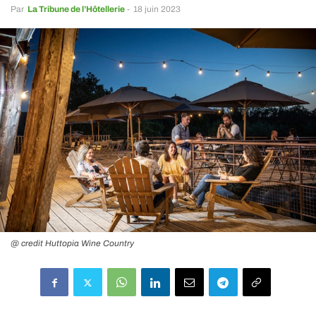
Par
La Tribune de l’Hôtellerie
-
18 juin 2023
@ credit Huttopia Wine Country