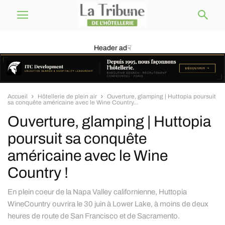
Header ad☟
Accueil
Hôtellerie de plein air
Ouverture, glamping | Huttopia poursuit
sa conquête américaine avec le Wine Country...
Ouverture, glamping | Huttopia
poursuit sa conquête
américaine avec le Wine
Country !
En plein coeur de la Napa Valley californienne, Huttopia
WineCountry ouvrira le 30 juin à Lower Lake, à moins de deux
heures de route de San Francisco et de Sacramento.