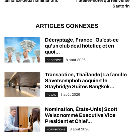
annonce deux nominations
l’atelier-hôtel qui réinvente
Santorin
ARTICLES CONNEXES
Décryptage, France | Qu’est-ce
qu’un club deal hôtelier, et en
quoi...
8 août 2026
ÉCONOMIE
Transaction, Thaïlande | La famille
Savetsomphob acquiert le
Staybridge Suites Bangkok...
8 août 2026
FUSAC
Nomination, États-Unis | Scott
Weisz nommé Executive Vice
President et Chief...
8 août 2026
NOMINATIONS