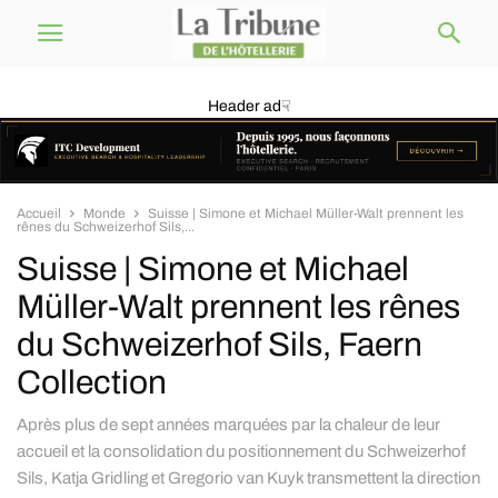
Header ad☟
Accueil
Monde
Suisse | Simone et Michael Müller-Walt prennent les
rênes du Schweizerhof Sils,...
Suisse | Simone et Michael
Müller-Walt prennent les rênes
du Schweizerhof Sils, Faern
Collection
Après plus de sept années marquées par la chaleur de leur
accueil et la consolidation du positionnement du Schweizerhof
Sils, Katja Gridling et Gregorio van Kuyk transmettent la direction