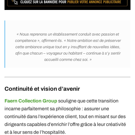
« Nous reprenons un établissement conduit avec passion et
compétence », affirment-ils. « Notre ambition est de préserver
cette ambiance unique tout en y insufflant de nouvelles idées,
afin que chacun – voyageur ou habitant – continue à s’y sentir
accueilli comme chez soi. »
Continuité et vision d’avenir
Faern Collection Group
souligne que cette transition
incarne parfaitement sa philosophie : assurer une
continuité dans l’expérience client, tout en misant sur des
dirigeants capables d’enrichir l’offre grâce à leur créativité
et à leur sens de l’hospitalité.