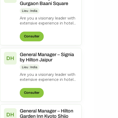
Gurgaon Baani Square
Lieu : India
Are you a visionary leader with
extensive experience in hotel
management? Do you excel at
driving operational success...
Consulter
General Manager – Signia
DH
by Hilton Jaipur
Lieu : India
Are you a visionary leader with
extensive experience in hotel
management? Do you excel at
driving operational success...
Consulter
General Manager – Hilton
DH
Garden Inn Kyoto Shijo