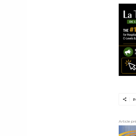
P
Article pr