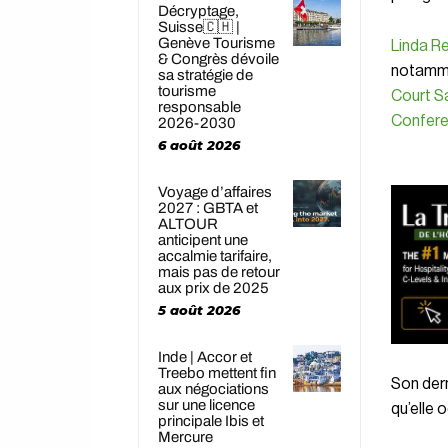
Décryptage,
Suisse🇨🇭 |
Genève Tourisme
Linda R
& Congrès dévoile
notamme
sa stratégie de
tourisme
Court S
responsable
Confere
2026-2030
6 août 2026
Voyage d’affaires
2027 : GBTA et
ALTOUR
anticipent une
accalmie tarifaire,
mais pas de retour
aux prix de 2025
5 août 2026
Inde | Accor et
Treebo mettent fin
Son dern
aux négociations
sur une licence
qu’elle 
principale Ibis et
Mercure