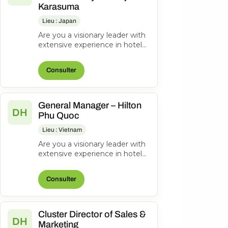
Karasuma
Lieu : Japan
Are you a visionary leader with
extensive experience in hotel
management? Do you excel at
driving operational success...
Consulter
General Manager – Hilton
DH
Phu Quoc
Lieu : Vietnam
Are you a visionary leader with
extensive experience in hotel
management? Do you excel at
driving operational success...
Consulter
Cluster Director of Sales &
DH
Marketing