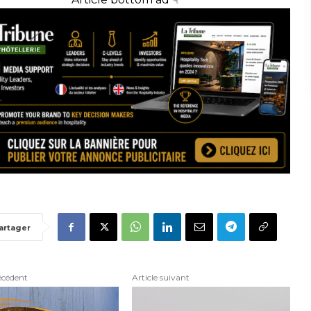
artager
écédent
Article suivant