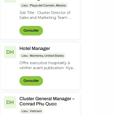
Lieu : Playa del Carmen, Mexico
Job Title : Cluster Director of
Sales and Marketing Team :
Sales, Marketing, Groups and
Events & Communications
Consulter
Work...
Hotel Manager
DH
Lieu : Monterey, United States
Offre executive hospitality à
vérifier avant publication. Hyatt
Regency Monterey Hotel and
Spa on Del Monte Golf Cour...
Consulter
Cluster General Manager –
DH
Conrad Phu Quoc
Lieu : Vietnam