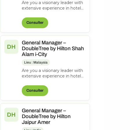
Are you a visionary leader with
extensive experience in hotel
management? Do you excel at
driving operational success...
Consulter
General Manager –
DH
DoubleTree by Hilton Shah
Alam i-City
Lieu : Malaysia
Are you a visionary leader with
extensive experience in hotel
management? Do you excel at
driving operational success...
Consulter
General Manager –
DH
DoubleTree by Hilton
Jaipur Amer