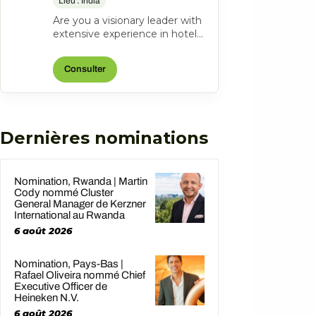
Lieu : India
Are you a visionary leader with
extensive experience in hotel
management? Do you excel at
driving operational success...
Consulter
Dernières nominations
Nomination, Rwanda | Martin
Cody nommé Cluster
General Manager de Kerzner
International au Rwanda
6 août 2026
Nomination, Pays-Bas |
Rafael Oliveira nommé Chief
Executive Officer de
Heineken N.V.
6 août 2026