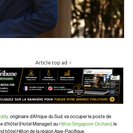
da Reddy @ credit linkedin
Article top ad ☟
eddy,
originaire d’Afrique du Sud, va occuper le poste de
ce d’hôtel (Hotel Manager) au
Hilton Singapore Orchard
, le
nd hôtel Hilton de la région Asie-Pacifique.