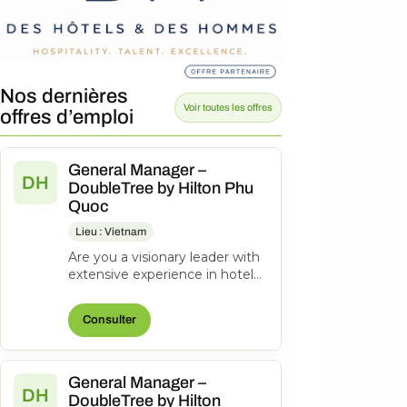
Nos dernières
Voir toutes les offres
offres d’emploi
General Manager –
DH
DoubleTree by Hilton Phu
Quoc
Lieu : Vietnam
Are you a visionary leader with
extensive experience in hotel
management? Do you excel at
driving operational success...
Consulter
General Manager –
DH
DoubleTree by Hilton