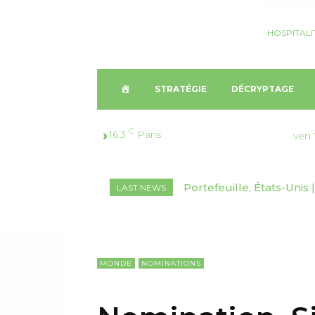
HOSPITALI
A
STRATÉGIE
DÉCRYPTAGE
C
C
16.3
Paris
ven 
C
Portefeuille, États-Unis | 
Décryptage, Suisse🇨🇭
LAST NEWS
U
marchés inédits
2026-2030
E
I
MONDE
NOMINATIONS
L