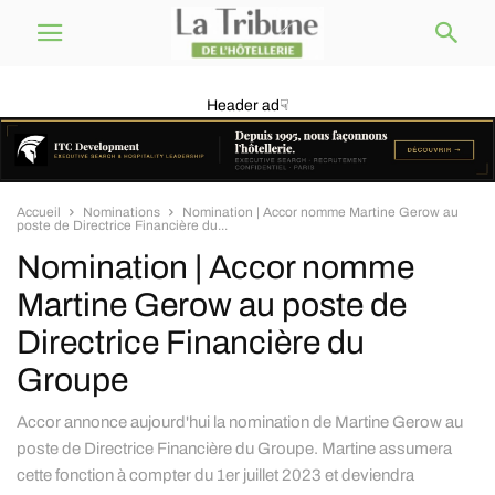
Header ad☟
Accueil
Nominations
Nomination | Accor nomme Martine Gerow au
poste de Directrice Financière du...
Nomination | Accor nomme
Martine Gerow au poste de
Directrice Financière du
Groupe
Accor annonce aujourd'hui la nomination de Martine Gerow au
poste de Directrice Financière du Groupe. Martine assumera
cette fonction à compter du 1er juillet 2023 et deviendra