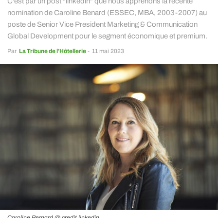
C'est par un post "linkedin" que nous apprenons la récente
nomination de Caroline Benard (ESSEC, MBA, 2003-2007) au
poste de Senior Vice President Marketing & Communication
Global Development pour le segment économique et premium.
Par
La Tribune de l’Hôtellerie
-
11 mai 2023
Caroline Bernard @ credit linkedin