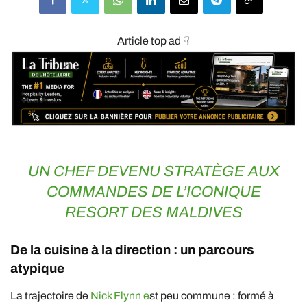
Article top ad ☟
UN CHEF DEVENU STRATÈGE AUX
COMMANDES DE L’ICONIQUE
RESORT DES MALDIVES
De la cuisine à la direction : un parcours
atypique
La trajectoire de
Nick Flynn e
st peu commune : formé à