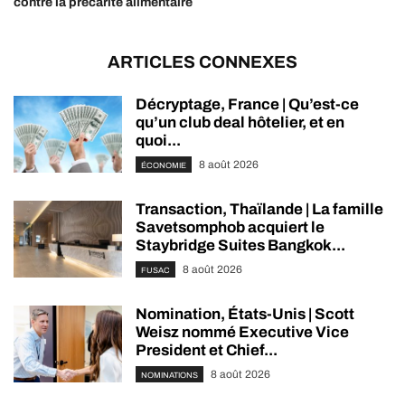
contre la précarité alimentaire
ARTICLES CONNEXES
Décryptage, France | Qu’est-ce
qu’un club deal hôtelier, et en
quoi...
8 août 2026
ÉCONOMIE
Transaction, Thaïlande | La famille
Savetsomphob acquiert le
Staybridge Suites Bangkok...
8 août 2026
FUSAC
Nomination, États-Unis | Scott
Weisz nommé Executive Vice
President et Chief...
8 août 2026
NOMINATIONS