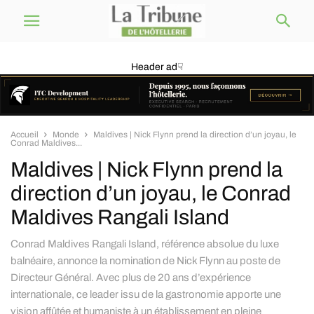
Header ad☟
Accueil
Monde
Maldives | Nick Flynn prend la direction d’un joyau, le
Conrad Maldives...
Maldives | Nick Flynn prend la
direction d’un joyau, le Conrad
Maldives Rangali Island
Conrad Maldives Rangali Island, référence absolue du luxe
balnéaire, annonce la nomination de Nick Flynn au poste de
Directeur Général. Avec plus de 20 ans d’expérience
internationale, ce leader issu de la gastronomie apporte une
vision affûtée et humaniste à un établissement en pleine