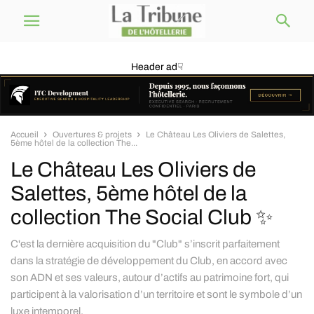
Header ad☟
Accueil
Ouvertures & projets
Le Château Les Oliviers de Salettes,
5ème hôtel de la collection The...
Le Château Les Oliviers de
Salettes, 5ème hôtel de la
collection The Social Club ✨
C'est la dernière acquisition du "Club" s’inscrit parfaitement
dans la stratégie de développement du Club, en accord avec
son ADN et ses valeurs, autour d’actifs au patrimoine fort, qui
participent à la valorisation d’un territoire et sont le symbole d’un
luxe intemporel.